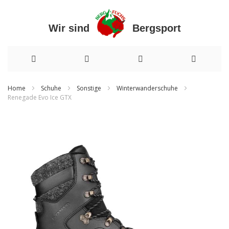
Wir sind Bergsport
Direkt
Home
Schuhe
Sonstige
Winterwanderschuhe
Renegade Evo Ice GTX
zum
Zum
Inhalt
Ende
der
Bildergalerie
springen