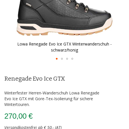
Lowa Renegade Evo Ice GTX Winterwanderschuh -
schwarz/honig
Zum
Anfang
der
Renegade Evo Ice GTX
Bildergalerie
springen
Winterfester Herren-Wanderschuh Lowa Renegade
Evo Ice GTX mit Gore-Tex-Isolierung für sichere
Wintertouren.
270,00 €
Versandkostenfrei ab € 50,- (AT)