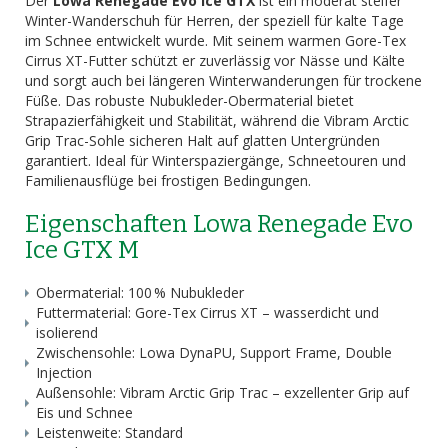
Der
Lowa Renegade Evo Ice GTX
ist ein moderat steifer
Winter-Wanderschuh für Herren, der speziell für kalte Tage
im Schnee entwickelt wurde. Mit seinem warmen Gore-Tex
Cirrus XT-Futter schützt er zuverlässig vor Nässe und Kälte
und sorgt auch bei längeren Winterwanderungen für trockene
Füße. Das robuste Nubukleder-Obermaterial bietet
Strapazierfähigkeit und Stabilität, während die Vibram Arctic
Grip Trac-Sohle sicheren Halt auf glatten Untergründen
garantiert. Ideal für Winterspaziergänge, Schneetouren und
Familienausflüge bei frostigen Bedingungen.
Eigenschaften Lowa Renegade Evo
Ice GTX M
Obermaterial: 100 % Nubukleder
Futtermaterial: Gore-Tex Cirrus XT – wasserdicht und
isolierend
Zwischensohle: Lowa DynaPU, Support Frame, Double
Injection
Außensohle: Vibram Arctic Grip Trac – exzellenter Grip auf
Eis und Schnee
Leistenweite: Standard