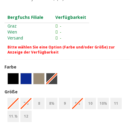
Bergfuchs Filiale
Verfügbarkeit
Graz
-
Wien
-
Versand
-
Bitte wählen Sie eine Option (Farbe und/oder Größe) zur
Anzeige der Verfügbarkeit
Farbe
Größe
7
7½
8
8½
9
9½
10
10½
11
11.½
12