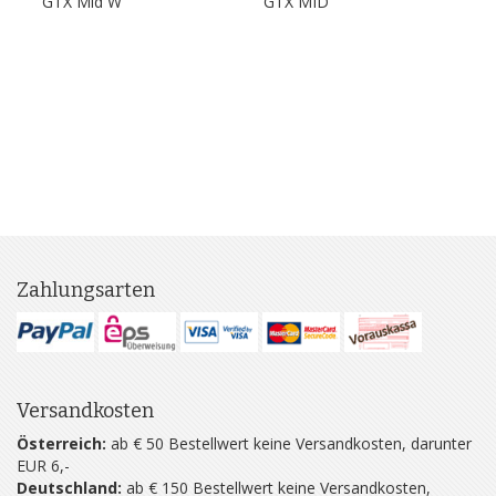
GTX Mid W
GTX MID
Evo
27
Zahlungsarten
Versandkosten
Österreich:
ab € 50 Bestellwert keine Versandkosten, darunter
EUR 6,-
Deutschland:
ab € 150 Bestellwert keine Versandkosten,