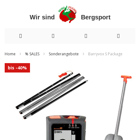
Wir sind Bergsport
Direkt
Home
% SALES
Sonderangebote
Barryvox S Package
zum
Zum
bis -40%
Inhalt
Ende
der
Bildergalerie
springen