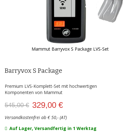
Mammut Barryvox S Package LVS-Set
Zum
Anfang
der
Barryvox S Package
Bildergalerie
springen
Premium LVS-Komplett-Set mit hochwertigen
Komponenten von Mammut
329,00 €
545,00 €
Versandkostenfrei ab € 50,- (AT)
Auf Lager, Versandfertig in 1 Werktag