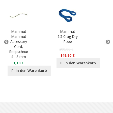
Mammut
Mammut
M
Mammut
9.5 Crag Dry
Sm
Accessory
Rope
Cord,
P
200,00 €
Reepschnur
55
149,90 €
4 - 8 mm
3
1,10 €
In den Warenkorb
In den Warenkorb