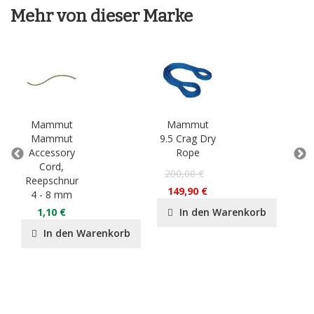
Mehr von dieser Marke
Mammut
Mammut
M
Mammut
9.5 Crag Dry
Sm
Accessory
Rope
Cord,
P
200,00 €
Reepschnur
55
149,90 €
4 - 8 mm
3
1,10 €
In den Warenkorb
In den Warenkorb