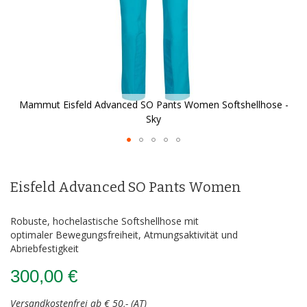
-
Mammut Eisfeld Advanced SO Pants Women Softshellhose -
Sky
Zum
Anfang
der
Eisfeld Advanced SO Pants Women
Bildergalerie
springen
Robuste, hochelastische Softshellhose mit
optimaler Bewegungsfreiheit, Atmungsaktivität und
Abriebfestigkeit
300,00 €
Versandkostenfrei ab € 50,- (AT)