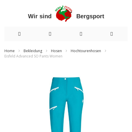
Wir sind Bergsport
Direkt
zum
Inhalt
Home
Bekleidung
Hosen
Hochtourenhosen
Eisfeld Advanced SO Pants Women
Zum
Ende
der
Bildergalerie
springen