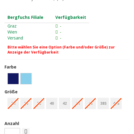
Bergfuchs Filiale
Verfügbarkeit
Graz
-
Wien
-
Versand
-
Bitte wählen Sie eine Option (Farbe und/oder Größe) zur
Anzeige der Verfügbarkeit
Farbe
Größe
34
36
38
40
42
44
46
38S
40S
Anzahl