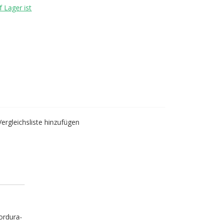
 Lager ist
Vergleichsliste hinzufügen
ordura-