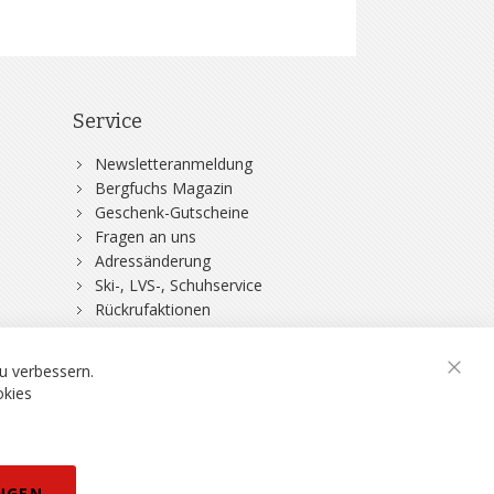
Service
Newsletteranmeldung
Bergfuchs Magazin
Geschenk-Gutscheine
Fragen an uns
Adressänderung
Ski-, LVS-, Schuhservice
Rückrufaktionen
DSV-Skiversicherung
u verbessern.
Schli
okies
rklärung
NGEN