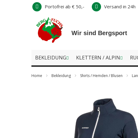
Direkt
Portofrei ab € 50,-
Versand in 24h
zum
Inhalt
Wir sind Bergsport
BEKLEIDUNG
KLETTERN / ALPIN
RU
Home
Bekleidung
Shirts / Hemden / Blusen
Lan
Zum
Ende
der
Bildergalerie
springen