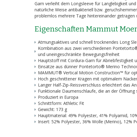
Garn verleiht dem Longsleeve für Langlebigkeit und
natürliche Weise antibakteriell bzw. geruchshemm
problemlos mehrere Tage hintereinander getragen 
Eigenschaften Mammut Moenc
Atmungsaktives und schnell trocknendes Long Sl
Kombination aus zwei verschiedenen Pontetorto®
und uneingeschränkte Bewegungsfreiheit
Hauptstoff mit Cordura-Garn für Abriebfestigkeit 
Einsätze aus dünner Pontetorto® Merino Techno
MAMMUT® Vertical Motion Construction™ für opt
Hoch geschnittener Kragen mit optimalem Nacke
Langer Half-Zip-Reissverschluss erleichtert das 
Funktionale Daumenschlaufe, die an der Öffnung s
Produziert in Europa
Schnittform: Athletic Fit
Gewicht: 173 g
Hauptmaterial: 49% Polyester, 41% Polyamid, 10
Insert: 52% Polyester, 36% Wolle (Merino), 12% 