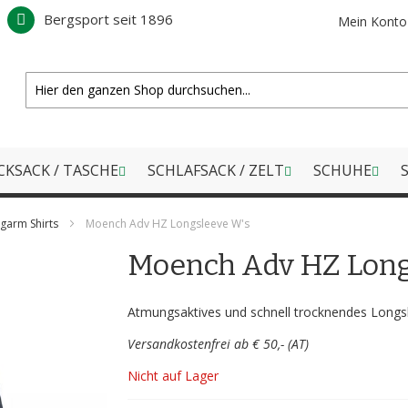
Bergsport seit 1896
Mein Konto
CKSACK / TASCHE
SCHLAFSACK / ZELT
SCHUHE
S
garm Shirts
Moench Adv HZ Longsleeve W's
Moench Adv HZ Long
Atmungsaktives und schnell trocknendes Longs
Versandkostenfrei ab € 50,- (AT)
Nicht auf Lager