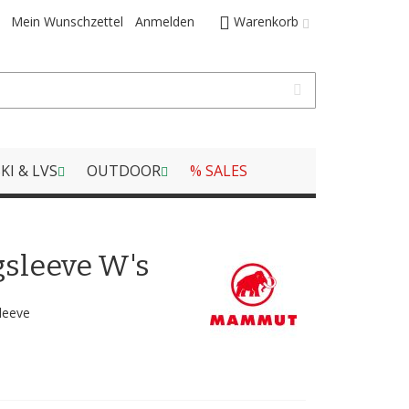
Mein Wunschzettel
Anmelden
Warenkorb
KI & LVS
OUTDOOR
% SALES
sleeve W's
leeve