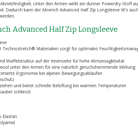
 Abriebfestigkeit. Unter den Armen wirkt ein dünner Powerdry-Stoff au
end. Dadurch kann der Moench Advanced Half Zip Longsleeve W's auc
werden.
h Advanced Half Zip Longsleeve
eeve
 Technostretch® Materialien sorgt für optimales Feuchtigkeitsman
und Waffelstruktur auf der Innenseite für hohe Atmunsagktivität
wool unter den Armen für eine natürlich geruchshemmende Wirkung
imierte Ergonomie bei alpinen Bewegungsabläufen
nschutz
Anziehen und bietet schnelle Belüftung bei warmen Temperaturen
auber schliesst
% Elastan
Polyamid