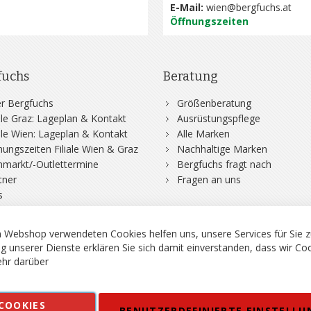
E-Mail:
wien@bergfuchs.at
Öffnungszeiten
fuchs
Beratung
r Bergfuchs
Größenberatung
iale Graz: Lageplan & Kontakt
Ausrüstungspflege
iale Wien: Lageplan & Kontakt
Alle Marken
nungszeiten Filiale Wien & Graz
Nachhaltige Marken
hmarkt/-Outlettermine
Bergfuchs fragt nach
tner
Fragen an uns
s
 Webshop verwendeten Cookies helfen uns, unsere Services für Sie z
g unserer Dienste erklären Sie sich damit einverstanden, dass wir Co
hr darüber
rgsport S. Steiner GmbH - Shop für Bergsport, Klettern und Outdoor.
COOKIES
en
Kontakt
Impressum
AGB
Datenschutz
Barrierefreiheitse
BENUTZERDEFINIERTE EINSTELLU