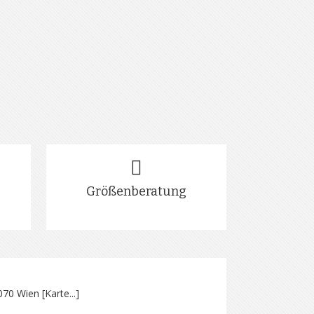
Größenberatung
070 Wien [
Karte...
]