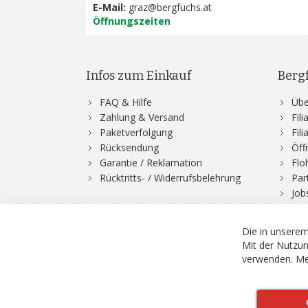
E-Mail:
graz@bergfuchs.at
Öffnungszeiten
Infos zum Einkauf
Berg
FAQ & Hilfe
Übe
Zahlung & Versand
Fil
Paketverfolgung
Fil
Rücksendung
Öff
Garantie / Reklamation
Flo
Rücktritts- / Widerrufsbelehrung
Par
Job
Die in unserem
Mit der Nutzun
verwenden.
Me
© 2026 Bergfuchs, Be
Vertrag widerruf