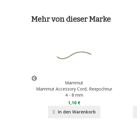
Mehr von dieser Marke
Mammut
 SET
Mammut Accessory Cord, Reepschnur
4 - 8 mm
90 €
1,10 €
nkorb
In den Warenkorb