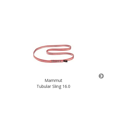
Mammut
M
Tubular Sling 16.0
9.5 Crag
180,00 
In de