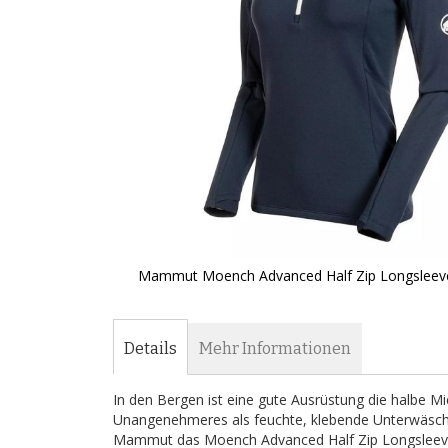
Mammut Moench Advanced Half Zip Longsleeve
Zum
Anfang
der
Details
Mehr Informationen
Bildergalerie
springen
In den Bergen ist eine gute Ausrüstung die halbe Mi
Unangenehmeres als feuchte, klebende Unterwäsche,
Mammut das Moench Advanced Half Zip Longsleeve W