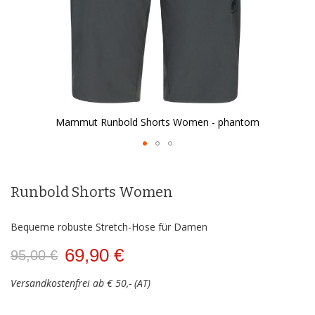
Mammut Runbold Shorts Women - phantom
Zum
Anfang
der
Runbold Shorts Women
Bildergalerie
springen
Bequeme robuste Stretch-Hose für Damen
69,90 €
95,00 €
Versandkostenfrei ab € 50,- (AT)