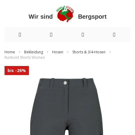
Wir sind Bergsport
Direkt
Home
Bekleidung
Hosen
Shorts & 3/4-Hosen
Runbold Shorts Women
zum
Zum
Inhalt
bis -26%
Ende
der
Bildergalerie
springen