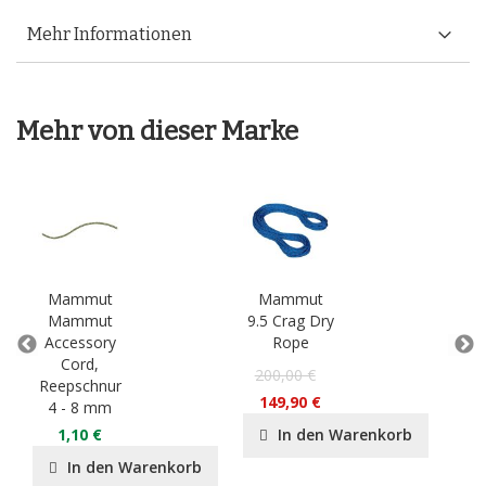
Mehr Informationen
Mehr von dieser Marke
Mammut
Mammut
M
Mammut
9.5 Crag Dry
Sm
Accessory
Rope
Cord,
P
200,00 €
Reepschnur
55
149,90 €
4 - 8 mm
3
1,10 €
In den Warenkorb
In den Warenkorb