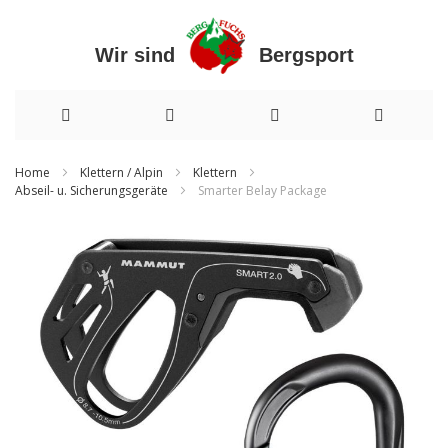
Wir sind Bergsport
Direkt
Home
Klettern / Alpin
Klettern
Abseil- u. Sicherungsgeräte
Smarter Belay Package
zum
Inhalt
Zum
Ende
der
Bildergalerie
springen