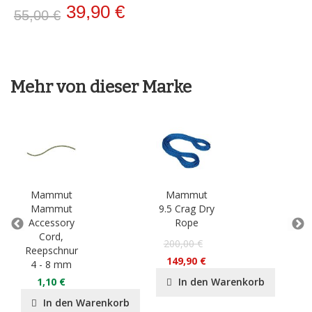
39,90 €
55,00 €
Mehr von dieser Marke
Mammut
Mammut
M
Mammut
9.5 Crag Dry
Sm
Accessory
Rope
Cord,
P
200,00 €
Reepschnur
55
149,90 €
4 - 8 mm
3
1,10 €
In den Warenkorb
In den Warenkorb