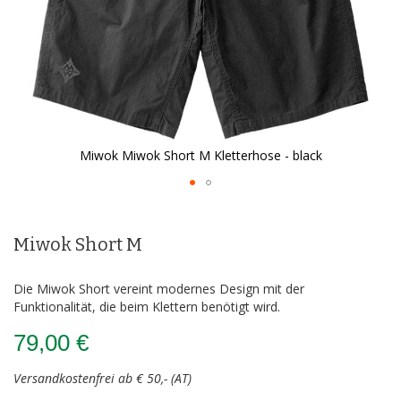
Miwok Miwok Short M Kletterhose - black
Zum
Anfang
der
Miwok Short M
Bildergalerie
springen
Die Miwok Short vereint modernes Design mit der
Funktionalität, die beim Klettern benötigt wird.
79,00 €
Versandkostenfrei ab € 50,- (AT)