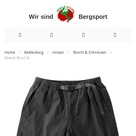
Wir sind Bergsport
Direkt
Home
Bekleidung
Hosen
Shorts & 3/4-Hosen
Miwok Short M
zum
Zum
Inhalt
Ende
der
Bildergalerie
springen