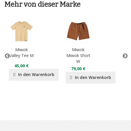
Mehr von dieser Marke
Miwok
Miwok
Valley Tee M
Miwok Short
Miw
W
45,00 €
4
79,00 €
In den Warenkorb
In den Warenkorb