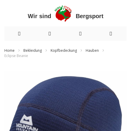
Wir sind Bergsport
Direkt
Home
Bekleidung
Kopfbedeckung
Hauben
Eclipse Beanie
zum
Zum
Inhalt
Ende
der
Bildergalerie
springen