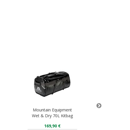
Mountain Equipment
Mountai
Wet & Dry 70L Kitbag
Lightline Ja
169,90 €
35