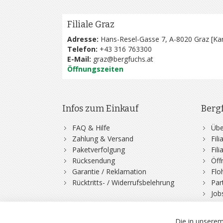
Filiale Graz
Adresse:
Hans-Resel-Gasse 7, A-8020 Graz [
Kar
Telefon:
+43 316 763300
E-Mail:
graz@bergfuchs.at
Öffnungszeiten
Infos zum Einkauf
Berg
FAQ & Hilfe
Übe
Zahlung & Versand
Fil
Paketverfolgung
Fil
Rücksendung
Öff
Garantie / Reklamation
Flo
Rücktritts- / Widerrufsbelehrung
Par
Job
Die in unserem