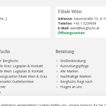
Filiale Wien
te...
]
Adresse:
Kaiserstraße 15, A-1
Telefon:
+43 1 5239698
E-Mail:
wien@bergfuchs.at
Öffnungszeiten
fuchs
Beratung
r Bergfuchs
Größenberatung
iale Graz: Lageplan & Kontakt
Ausrüstungspflege
iale Wien: Lageplan & Kontakt
Alle Marken
nungszeiten Filiale Wien & Graz
Nachhaltige Marken
hmarkt/-Outlettermine
Bergfuchs fragt nach
tner
Fragen an uns
s
 Webshop verwendeten Cookies helfen uns, unsere Services für Sie z