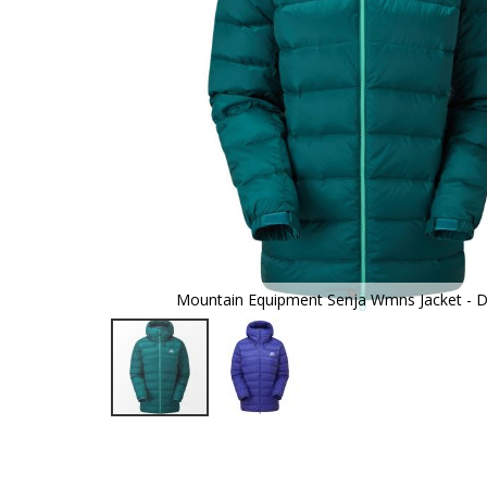
Mountain Equipment Senja Wmns Jacket - 
Zum
Anfang
der