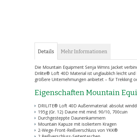
Bildergalerie
springen
Details
Mehr Informationen
Die Mountain Equipment Senja Wmns Jacket verbind
Drilite® Loft 40D Material ist unglaublich leicht und
größere Unternehmungen anbietet – für Trekking ode
Eigenschaften Mountain Equ
DRILITE® Loft 40D Außenmaterial: absolut windd
195g (Gr. 12) Daune mit mind. 90/10, 700cuin
Durchgesteppte Daunenkammern
Mountain Kapuze mit isoliertem Kragen
2-Wege-Front-Reißverschluss von YKK®
2 Reißverschluss-Seitentaschen