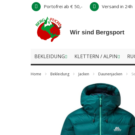
Direkt
Portofrei ab € 50,-
Versand in 24h
zum
Inhalt
Wir sind Bergsport
BEKLEIDUNG
KLETTERN / ALPIN
RU
Home
Bekleidung
Jacken
Daunenjacken
Se
Zum
Ende
der
Bildergalerie
springen