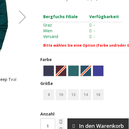
Bergfuchs Filiale
Verfügbarkeit
Graz
-
Wien
-
Versand
-
Bitte wählen Sie eine Option (Farbe und/oder 
Farbe
Deep Teal
Mountain Equipment Senja Wmns Jacket 
Größe
8
10
12
14
16
Anzahl
In den Warenkorb