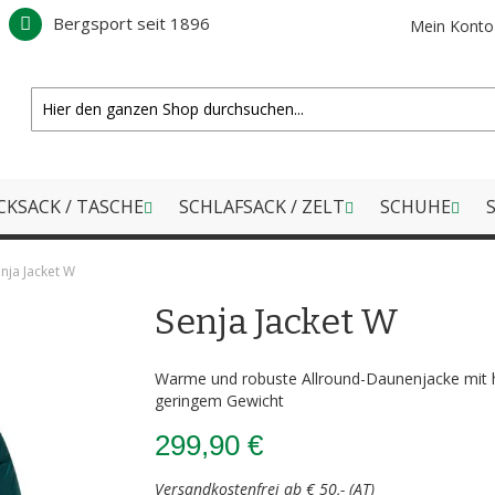
Bergsport seit 1896
Mein Konto
CKSACK / TASCHE
SCHLAFSACK / ZELT
SCHUHE
S
nja Jacket W
Senja Jacket W
Warme und robuste Allround-Daunenjacke mit 
geringem Gewicht
299,90 €
Versandkostenfrei ab € 50,- (AT)