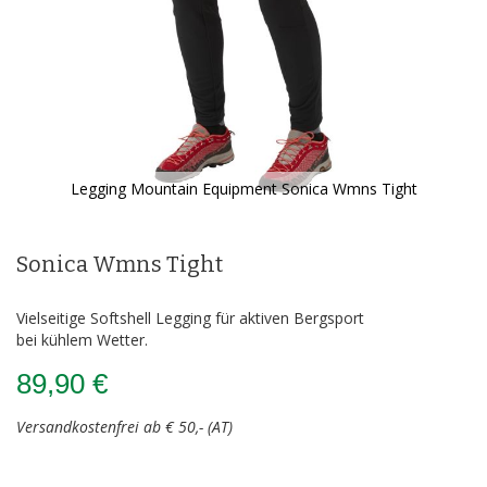
Legging Mountain Equipment Sonica Wmns Tight
Zum
Anfang
der
Sonica Wmns Tight
Bildergalerie
springen
Vielseitige Softshell Legging für aktiven Bergsport
bei kühlem Wetter.
89,90 €
Versandkostenfrei ab € 50,- (AT)