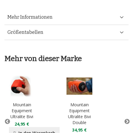
Mehr Informationen
Größentabellen
Mehr von dieser Marke
Mountain
Mountain
Mo
Equipment
Equipment
Eq
Ultralite Bivi
Ultralite Bivi
Lig
Double
D
24,95 €
34,95 €
2
In den Warenkorb