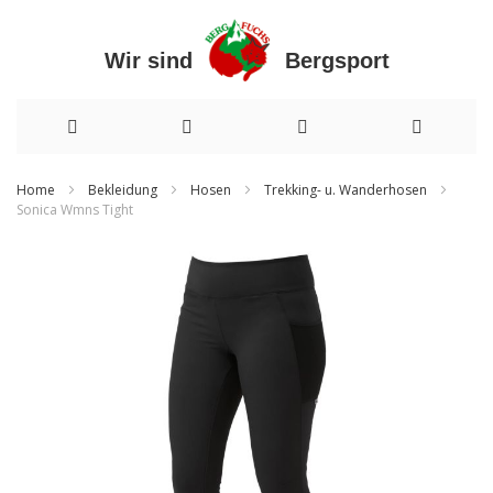
Wir sind Bergsport
Direkt
Home
Bekleidung
Hosen
Trekking- u. Wanderhosen
Sonica Wmns Tight
zum
Zum
Inhalt
Ende
der
Bildergalerie
springen