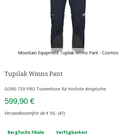
Mountain Equipment Tupilak Wmns Pant - Cosmos
Zum
Anfang
der
Tupilak Wmns Pant
Bildergalerie
springen
GORE-TEX PRO Tourenhose für höchste Ansprüche
599,90 €
Versandkostenfrei ab € 50,- (AT)
Bergfuchs Filiale
Verfügbarkeit