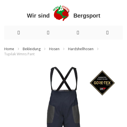
Wir sind Bergsport
Direkt
Home
Bekleidung
Hosen
Hardshellhosen
Tupilak Wmns Pant
zum
Zum
Inhalt
Ende
der
Bildergalerie
springen