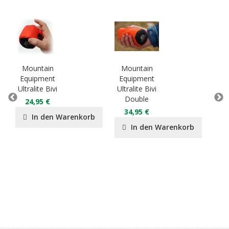
Mountain
Mountain
Mo
Equipment
Equipment
Eq
Ultralite Bivi
Ultralite Bivi
Lig
Double
D
24,95 €
34,95 €
2
In den Warenkorb
In den Warenkorb