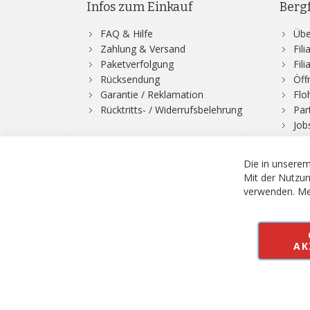
Infos zum Einkauf
Berg
FAQ & Hilfe
Übe
Zahlung & Versand
Fil
Paketverfolgung
Fil
Rücksendung
Öff
Garantie / Reklamation
Flo
Rücktritts- / Widerrufsbelehrung
Par
Job
Die in unserem
Mit der Nutzun
verwenden.
Me
© 2026 Bergfuchs, Be
Vertrag widerruf
AK
Alle Preise inkl.