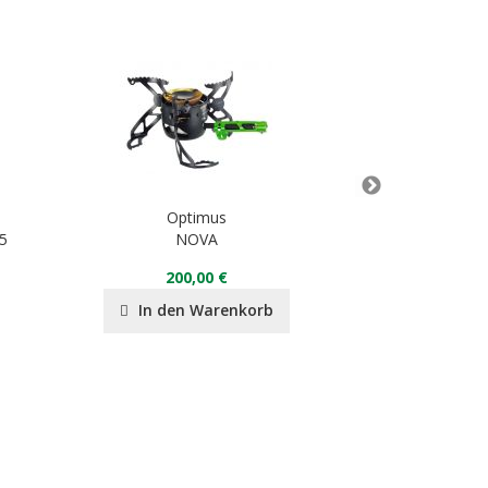
Optimus
Op
5
NOVA
Terra W
200,00 €
40
In den Warenkorb