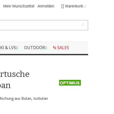
Mein Wunschzettel
Anmelden
Warenkorb
KI & LVS
OUTDOOR
% SALES
artusche
pan
Mischung aus Butan, Isobutan