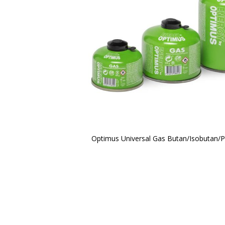
Optimus Universal Gas Butan/Isobutan/
Zum
Anfang
der
Bildergalerie
springen