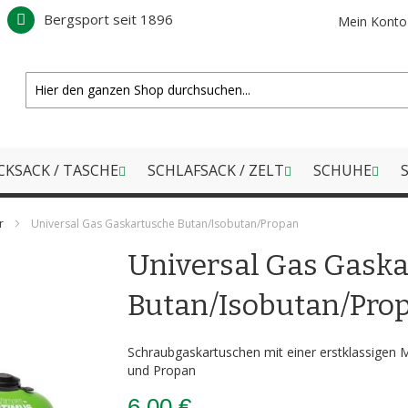
Bergsport seit 1896
Mein Konto
CKSACK / TASCHE
SCHLAFSACK / ZELT
SCHUHE
S
r
Universal Gas Gaskartusche Butan/Isobutan/Propan
Universal Gas Gask
Butan/Isobutan/Pro
Schraubgaskartuschen mit einer erstklassigen 
und Propan
6,00 €