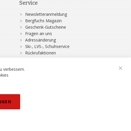
Service
Newsletteranmeldung
Bergfuchs Magazin
Geschenk-Gutscheine
Fragen an uns
Adressänderung
Ski-, LVS-, Schuhservice
Rückrufaktionen
DSV-Skiversicherung
u verbessern.
okies
rklärung
NGEN
eisänderungen vorbehalten.