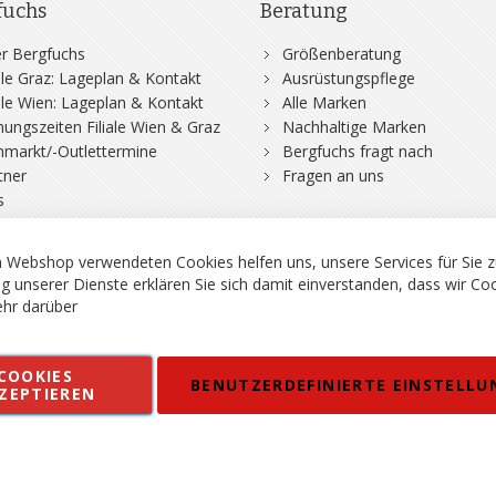
fuchs
Beratung
r Bergfuchs
Größenberatung
iale Graz: Lageplan & Kontakt
Ausrüstungspflege
iale Wien: Lageplan & Kontakt
Alle Marken
nungszeiten Filiale Wien & Graz
Nachhaltige Marken
hmarkt/-Outlettermine
Bergfuchs fragt nach
tner
Fragen an uns
s
 Webshop verwendeten Cookies helfen uns, unsere Services für Sie z
g unserer Dienste erklären Sie sich damit einverstanden, dass wir Co
hr darüber
rgsport S. Steiner GmbH - Shop für Bergsport, Klettern und Outdoor.
COOKIES
en
Kontakt
Impressum
AGB
Datenschutz
Barrierefreiheitse
BENUTZERDEFINIERTE EINSTELLU
ZEPTIEREN
 MWSt. in EUR, Angebot solange Vorrat reicht. Fehler, Irrtümer und Pr