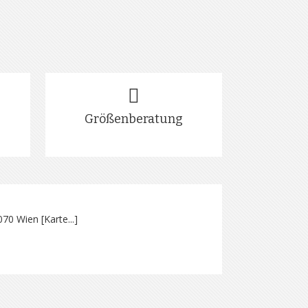
Größenberatung
070 Wien [
Karte...
]