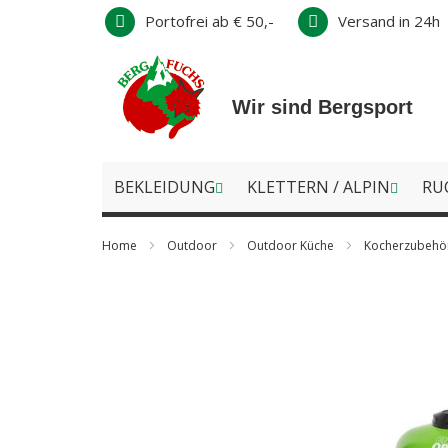
Direkt
Portofrei ab € 50,-
Versand in 24h
zum
Inhalt
Wir sind Bergsport
BEKLEIDUNG
KLETTERN / ALPIN
RU
Home
Outdoor
Outdoor Küche
Kocherzubehö
Zum
Ende
der
Bildergalerie
springen