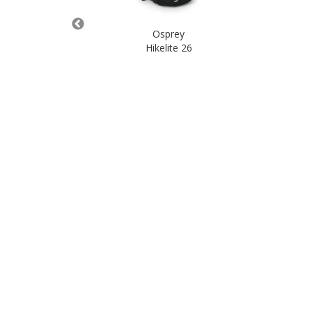
Osprey
Hikelite 26
nkorb