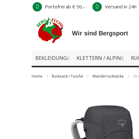
Direkt
Portofrei ab € 50,-
Versand in 24h
zum
Inhalt
Wir sind Bergsport
BEKLEIDUNG
KLETTERN / ALPIN
RU
Home
Rucksack / Tasche
Wanderrucksäcke
Str
Zum
Ende
der
Bildergalerie
springen