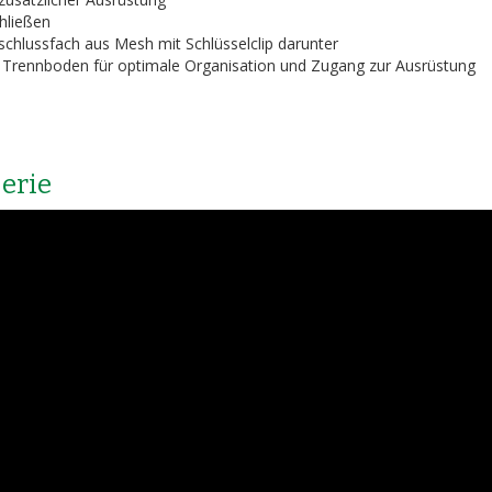
chließen
chlussfach aus Mesh mit Schlüsselclip darunter
Trennboden für optimale Organisation und Zugang zur Ausrüstung
Serie