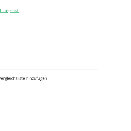
 Lager ist
Vergleichsliste hinzufügen
acean blue