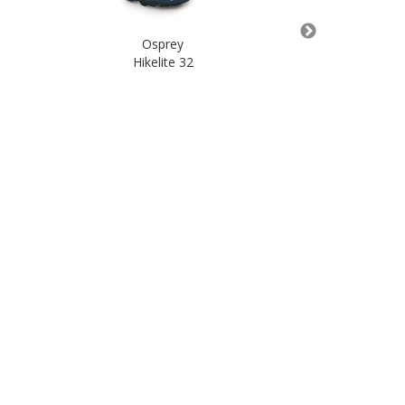
Osprey
O
Hikelite 32
Kes