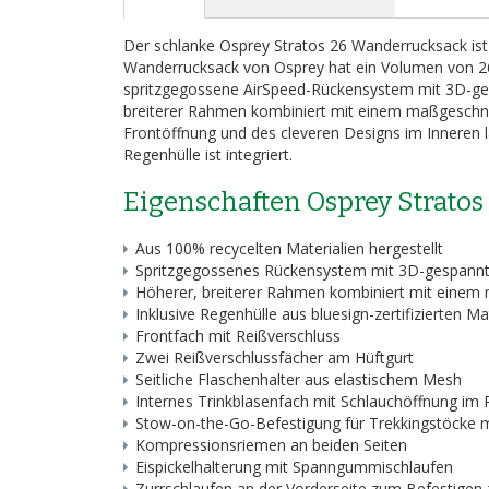
Bildergalerie
springen
Der schlanke Osprey Stratos 26 Wanderrucksack ist
Wanderrucksack von Osprey hat ein Volumen von 26 
spritzgegossene AirSpeed-Rückensystem mit 3D-ge
breiterer Rahmen kombiniert mit einem maßgeschnei
Frontöffnung und des cleveren Designs im Inneren 
Regenhülle ist integriert.
Eigenschaften Osprey Strato
Aus 100% recycelten Materialien hergestellt
Spritzgegossenes Rückensystem mit 3D-gespann
Höherer, breiterer Rahmen kombiniert mit einem 
Inklusive Regenhülle aus bluesign-zertifizierten 
Frontfach mit Reißverschluss
Zwei Reißverschlussfächer am Hüftgurt
Seitliche Flaschenhalter aus elastischem Mesh
Internes Trinkblasenfach mit Schlauchöffnung im 
Stow-on-the-Go-Befestigung für Trekkingstöcke 
Kompressionsriemen an beiden Seiten
Eispickelhalterung mit Spanngummischlaufen
Zurrschlaufen an der Vorderseite zum Befestigen 