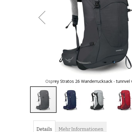
- Regenhülle
Osprey Stratos 26 Wanderrucksack - tunnvel v
Zum
Anfang
der
Details
Mehr Informationen