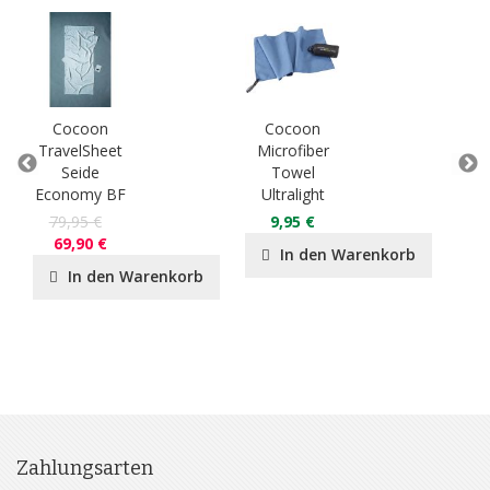
Cocoon
Cocoon
C
TravelSheet
Microfiber
Tra
Seide
Towel
Ä
Economy BF
Ultralight
Ba
79,95 €
9,95 €
3
69,90 €
In den Warenkorb
In den Warenkorb
Zahlungsarten