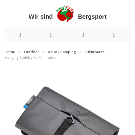
Wir sind Bergsport
Direkt
Home
Outdoor
Reise / Camping
Kulturbeutel
Hanging Toiletry Kit Minimalist
zum
Zum
Inhalt
Ende
der
Bildergalerie
springen