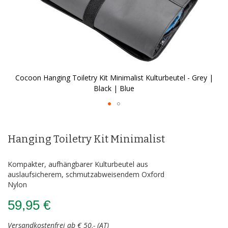
Cocoon Hanging Toiletry Kit Minimalist Kulturbeutel - Grey |
Black | Blue
Zum
Anfang
der
Hanging Toiletry Kit Minimalist
Bildergalerie
springen
Kompakter, aufhängbarer Kulturbeutel aus
auslaufsicherem, schmutzabweisendem Oxford
Nylon
59,95 €
Versandkostenfrei ab € 50,- (AT)