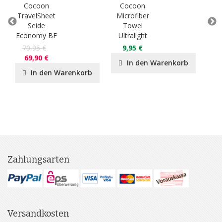
Cocoon
Cocoon
C
TravelSheet
Microfiber
Tra
Seide
Towel
Ä
Economy BF
Ultralight
Ba
79,95 €
9,95 €
3
69,90 €
In den Warenkorb
In den Warenkorb
Zahlungsarten
Versandkosten