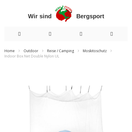
Wir sind Bergsport
Direkt
Home
Outdoor
Reise / Camping
Moskitoschutz
Indoor Box Net Double Nylon UL
zum
Zum
Inhalt
Ende
der
Bildergalerie
springen