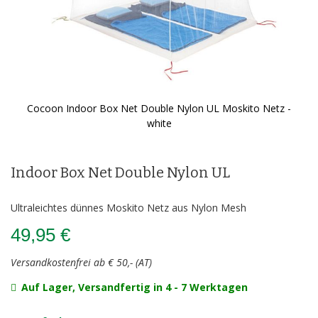
Cocoon Indoor Box Net Double Nylon UL Moskito Netz -
white
Zum
Anfang
der
Indoor Box Net Double Nylon UL
Bildergalerie
springen
Ultraleichtes dünnes Moskito Netz aus Nylon Mesh
49,95 €
Versandkostenfrei ab € 50,- (AT)
Auf Lager, Versandfertig in 4 - 7 Werktagen