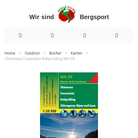
Wir sind Bergsport
Direkt
Home
Outdoor
Bücher
Karten
Chiemsee Traunstein Ruhpolding WK D9
zum
Zum
Inhalt
Ende
der
Bildergalerie
springen