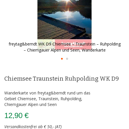
freytag&berndt WK D9 Chiemsee – Traunstein – Ruhpolding
– Chiemgauer Alpen und Seen, Wanderkarte
Zum
Anfang
der
Chiemsee Traunstein Ruhpolding WK D9
Bildergalerie
springen
Wanderkarte von freytag&berndt rund um das
Gebiet Chiemsee, Traunstein, Ruhpolding,
Chiemgauer Alpen und Seen
12,90 €
Versandkostenfrei ab € 50,- (AT)