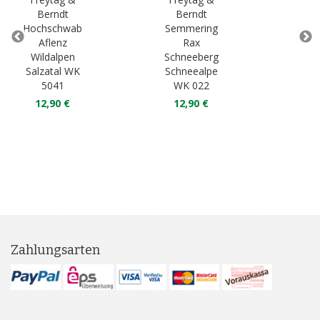
Berndt
Berndt
B
Hochschwab
Semmering
Ten
Aflenz
Rax
Wildalpen
Schneeberg
La
Salzatal WK
Schneealpe
Os
5041
WK 022
W
12,90 €
12,90 €
1
Zahlungsarten