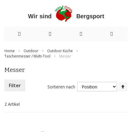
Wir sind Bergsport
Direkt
Home
Outdoor
Outdoor Küche
Taschenmesser / Multi-Tool
Messer
zum
Inhalt
Messer
In
Filter
Sortieren nach
ab
Re
2
Artikel