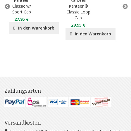
Kanteen
Kanteen
K
Classic w/
Kanteen®
Ka
Sport Cap
Classic Loop
R
Cap
Bam
27,95 €
29,95 €
4
In den Warenkorb
In den Warenkorb
Zahlungsarten
Versandkosten