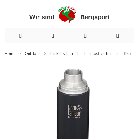
Wir sind Bergsport
Direkt
Home
Outdoor
Trinkflaschen
Thermosflaschen
TKPro
zum
Zum
Inhalt
Ende
der
Bildergalerie
springen