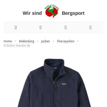
Wir sind Bergsport
Direkt
Home
Bekleidung
Jacken
Fleecejacken
M Better Sweater Jkt
zum
Zum
Inhalt
Ende
der
Bildergalerie
springen