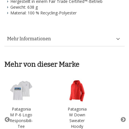
Hergestellt in einem Fair Trade Certified™-Betrieb
Gewicht: 638 g
Material: 100 % Recycling-Polyester
Mehr Informationen
Mehr von dieser Marke
Patagonia
Patagonia
Pa
M P-6 Logo
W Down
W P
Responsibili-
Sweater
Resp
Tee
Hoody