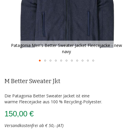
Patagonia Men's Better Sweater Jacket Fleecejacke - new
navy
Zum
Anfang
der
M Better Sweater Jkt
Bildergalerie
springen
Die Patagonia Better Sweater Jacket ist eine
warme Fleecejacke aus 100 % Recycling-Polyester.
150,00 €
Versandkostenfrei ab € 50,- (AT)