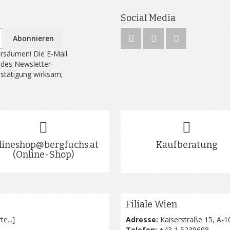
Social Media
Abonnieren
rsäumen! Die E-Mail
 des Newsletter-
estätigung wirksam;
lineshop@bergfuchs.at
Kaufberatung
(Online-Shop)
Filiale Wien
te...
]
Adresse:
Kaiserstraße 15, A-1
Telefon:
+43 1 5239698