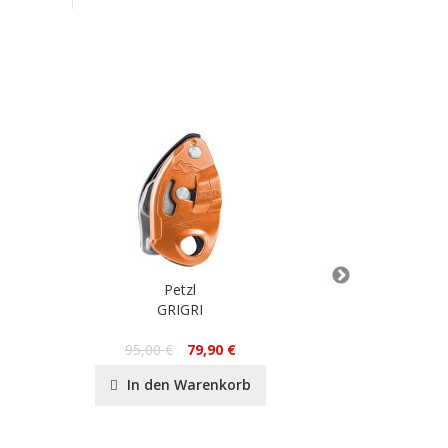
Petzl
GRIGRI
SMD S
17
95,00 €
79,90 €
In de
In den Warenkorb