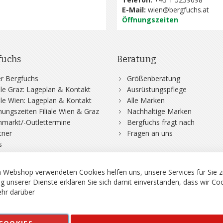
E-Mail:
wien@bergfuchs.at
Öffnungszeiten
fuchs
Beratung
r Bergfuchs
Größenberatung
iale Graz: Lageplan & Kontakt
Ausrüstungspflege
iale Wien: Lageplan & Kontakt
Alle Marken
nungszeiten Filiale Wien & Graz
Nachhaltige Marken
hmarkt/-Outlettermine
Bergfuchs fragt nach
tner
Fragen an uns
s
 Webshop verwendeten Cookies helfen uns, unsere Services für Sie z
g unserer Dienste erklären Sie sich damit einverstanden, dass wir Co
hr darüber
rgsport S. Steiner GmbH - Shop für Bergsport, Klettern und Outdoor.