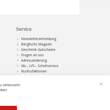
Service
Newsletteranmeldung
Bergfuchs Magazin
Geschenk-Gutscheine
Fragen an uns
Adressänderung
Ski-, LVS-, Schuhservice
Rückrufaktionen
DSV-Skiversicherung
u verbessern.
Schli
okies