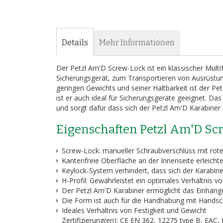
Bildergalerie
springen
Details
Mehr Informationen
Der Petzl Am'D Screw-Lock ist ein klassischer Mult
Sicherungsgerät, zum Transportieren von Ausrüstu
geringen Gewichts und seiner Haltbarkeit ist der P
ist er auch ideal für Sicherungsgeräte geeignet. Da
und sorgt dafür dass sich der Petzl Am'D Karabiner
Eigenschaften Petzl Am'D Sc
Screw-Lock: manueller Schraubverschluss mit rotem I
Kantenfreie Oberfläche an der Innenseite erleicht
Keylock-System verhindert, dass sich der Karabine
H-Profil: Gewährleistet ein optimales Verhältnis 
Der Petzl Am'D Karabiner ermöglicht das Einhän
Die Form ist auch für die Handhabung mit Handsc
Ideales Verhältnis von Festigkeit und Gewicht
Zertifizierung(en): CE EN 362, 12275 type B, EAC