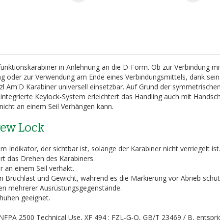
ifunktionskarabiner in Anlehnung an die D-Form. Ob zur Verbindung m
ng oder zur Verwendung am Ende eines Verbindungsmittels, dank sei
etzl Am'D Karabiner universell einsetzbar. Auf Grund der symmetrisch
s integrierte Keylock-System erleichtert das Handling auch mit Hands
 nicht an einem Seil Verhängen kann.
rew Lock
ndikator, der sichtbar ist, solange der Karabiner nicht verriegelt ist
ert das Drehen des Karabiners.
r an einem Seil verhakt.
von Bruchlast und Gewicht, während es die Markierung vor Abrieb schüt
gen mehrerer Ausrüstungsgegenstände.
huhen geeignet.
, NFPA 2500 Technical Use, XF 494 : FZL-G-Q, GB/T 23469 / B, entspri