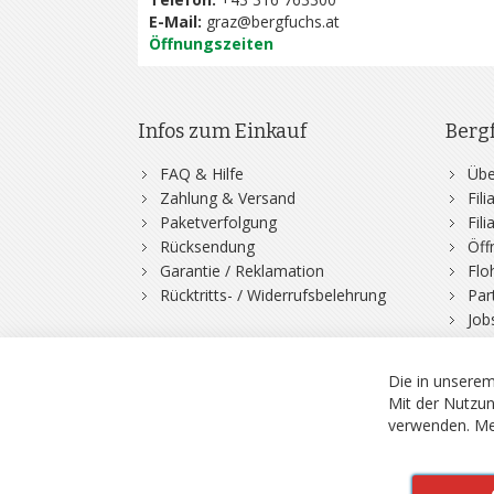
E-Mail:
graz@bergfuchs.at
Öffnungszeiten
Infos zum Einkauf
Berg
FAQ & Hilfe
Übe
Zahlung & Versand
Fil
Paketverfolgung
Fil
Rücksendung
Öff
Garantie / Reklamation
Flo
Rücktritts- / Widerrufsbelehrung
Par
Job
Die in unserem
Mit der Nutzun
verwenden.
Me
© 2026 Bergfuchs, Be