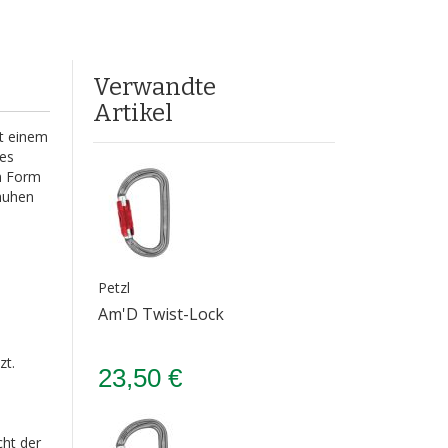
Verwandte
Artikel
it einem
nes
en Form
chuhen
Petzl
.
Am'D Twist-Lock
zt.
23,50 €
cht der