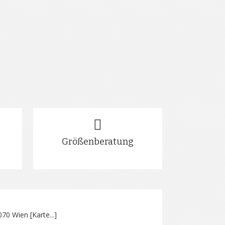
Größenberatung
070 Wien [
Karte...
]