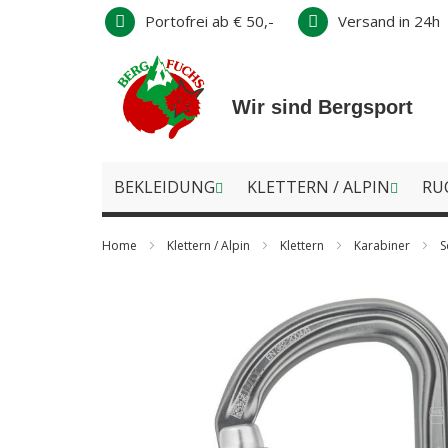
Direkt
Portofrei ab € 50,-
Versand in 24h
zum
Inhalt
Wir sind Bergsport
BEKLEIDUNG
KLETTERN / ALPIN
RU
Home
Klettern / Alpin
Klettern
Karabiner
S
Zum
Ende
der
Bildergalerie
springen