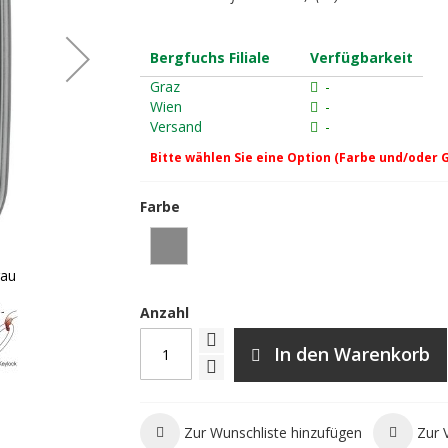
Bergfuchs Filiale
Verfügbarkeit
Graz
-
Wien
-
Versand
-
Bitte wählen Sie eine Option (Farbe und/oder 
Farbe
rau
Petzl Am'D Screw-Lock Karabiner -
Anzahl
In den Warenkorb
Zur Wunschliste hinzufügen
Zur 