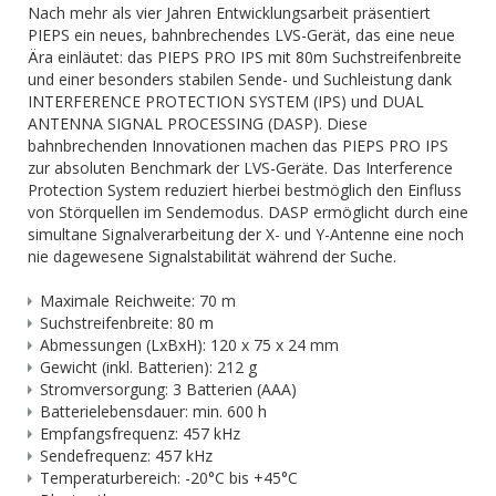
Nach mehr als vier Jahren Entwicklungsarbeit präsentiert
PIEPS ein neues, bahnbrechendes LVS-Gerät, das eine neue
Ära einläutet: das PIEPS PRO IPS mit 80m Suchstreifenbreite
und einer besonders stabilen Sende- und Suchleistung dank
INTERFERENCE PROTECTION SYSTEM (IPS) und DUAL
ANTENNA SIGNAL PROCESSING (DASP). Diese
bahnbrechenden Innovationen machen das PIEPS PRO IPS
zur absoluten Benchmark der LVS-Geräte. Das Interference
Protection System reduziert hierbei bestmöglich den Einfluss
von Störquellen im Sendemodus. DASP ermöglicht durch eine
simultane Signalverarbeitung der X- und Y-Antenne eine noch
nie dagewesene Signalstabilität während der Suche.
Maximale Reichweite: 70 m
Suchstreifenbreite: 80 m
Abmessungen (LxBxH): 120 x 75 x 24 mm
Gewicht (inkl. Batterien): 212 g
Stromversorgung: 3 Batterien (AAA)
Batterielebensdauer: min. 600 h
Empfangsfrequenz: 457 kHz
Sendefrequenz: 457 kHz
Temperaturbereich: -20°C bis +45°C