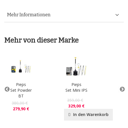
Mehr Informationen
Mehr von dieser Marke
Pieps
Pieps
Set Powder
Set Mini IPS
P
BT
359,00 €
48
380,00 €
329,00 €
44
279,90 €
In den Warenkorb