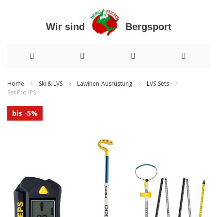
Wir sind Bergsport
Direkt
Home
Ski & LVS
Lawinen-Ausrüstung
LVS-Sets
Set Pro IPS
zum
Zum
Inhalt
bis -5%
Ende
der
Bildergalerie
springen