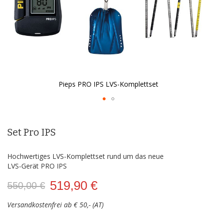
Pieps PRO IPS LVS-Komplettset
Zum
Anfang
der
Set Pro IPS
Bildergalerie
springen
Hochwertiges LVS-Komplettset rund um das neue
LVS-Gerät PRO IPS
519,90 €
550,00 €
Versandkostenfrei ab € 50,- (AT)