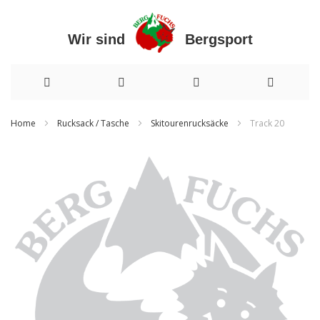
Wir sind Bergsport
Direkt
Home
Rucksack / Tasche
Skitourenrucksäcke
Track 20
zum
Zum
Inhalt
Ende
der
Bildergalerie
springen