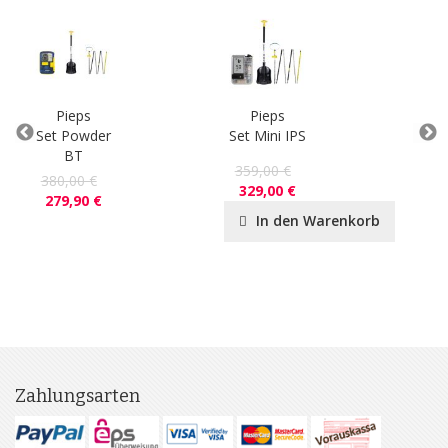
Pieps
Pieps
Set Powder
Set Mini IPS
P
BT
359,00 €
48
380,00 €
329,00 €
44
279,90 €
In den Warenkorb
Zahlungsarten