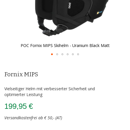
POC Fornix MIPS Skihelm - Uranium Black Matt
Zum
Anfang
der
Fornix MIPS
Bildergalerie
springen
Vielseitiger Helm mit verbesserter Sicherheit und
optimierter Leistung
199,95 €
Versandkostenfrei ab € 50,- (AT)