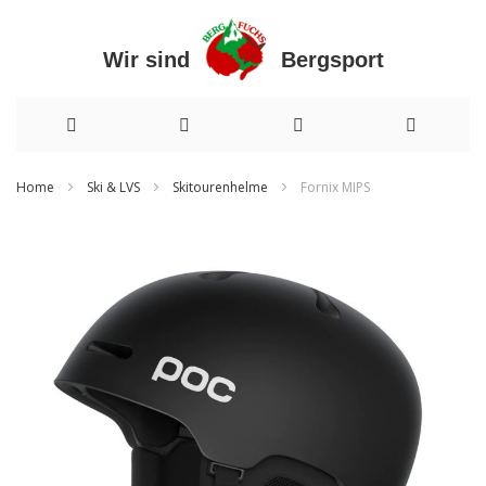
Wir sind Bergsport
Direkt
Home
Ski & LVS
Skitourenhelme
Fornix MIPS
zum
Zum
Inhalt
Ende
der
Bildergalerie
springen