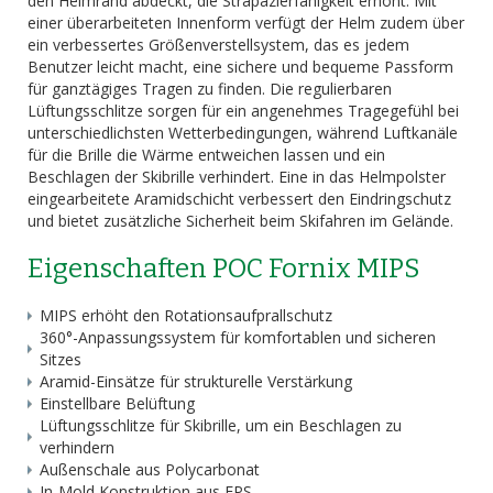
den Helmrand abdeckt, die Strapazierfähigkeit erhöht. Mit
einer überarbeiteten Innenform verfügt der Helm zudem über
ein verbessertes Größenverstellsystem, das es jedem
Benutzer leicht macht, eine sichere und bequeme Passform
für ganztägiges Tragen zu finden. Die regulierbaren
Lüftungsschlitze sorgen für ein angenehmes Tragegefühl bei
unterschiedlichsten Wetterbedingungen, während Luftkanäle
für die Brille die Wärme entweichen lassen und ein
Beschlagen der Skibrille verhindert. Eine in das Helmpolster
eingearbeitete Aramidschicht verbessert den Eindringschutz
und bietet zusätzliche Sicherheit beim Skifahren im Gelände.
Eigenschaften POC Fornix MIPS
MIPS erhöht den Rotationsaufprallschutz
360°-Anpassungssystem für komfortablen und sicheren
Sitzes
Aramid-Einsätze für strukturelle Verstärkung
Einstellbare Belüftung
Lüftungsschlitze für Skibrille, um ein Beschlagen zu
verhindern
Außenschale aus Polycarbonat
In-Mold Konstruktion aus EPS