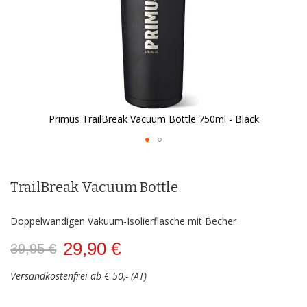
Primus TrailBreak Vacuum Bottle 750ml - Black
Zum
Anfang
der
TrailBreak Vacuum Bottle
Bildergalerie
springen
Doppelwandigen Vakuum-Isolierflasche mit Becher
29,90 €
39,95 €
Versandkostenfrei ab € 50,- (AT)