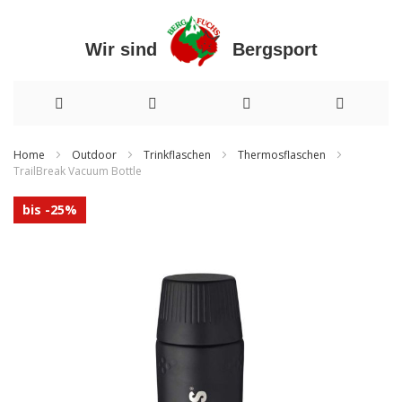
Wir sind Bergsport
Direkt
Home
Outdoor
Trinkflaschen
Thermosflaschen
TrailBreak Vacuum Bottle
zum
Zum
Inhalt
bis -25%
Ende
der
Bildergalerie
springen