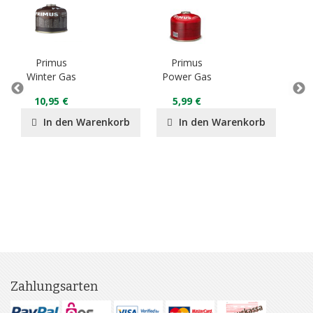
Primus
Primus
P
Winter Gas
Power Gas
L
C
10,95 €
5,99 €
1
In den Warenkorb
In den Warenkorb
Zahlungsarten