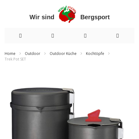
Wir sind Bergsport
Direkt
Home
Outdoor
Outdoor Küche
Kochtöpfe
Trek Pot SET
zum
Zum
Inhalt
Ende
der
Bildergalerie
springen