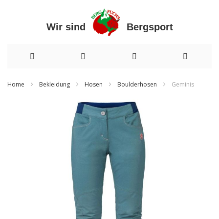
Wir sind Bergsport
Direkt
Home
Bekleidung
Hosen
Boulderhosen
Geminis
zum
Zum
Inhalt
Ende
der
Bildergalerie
springen