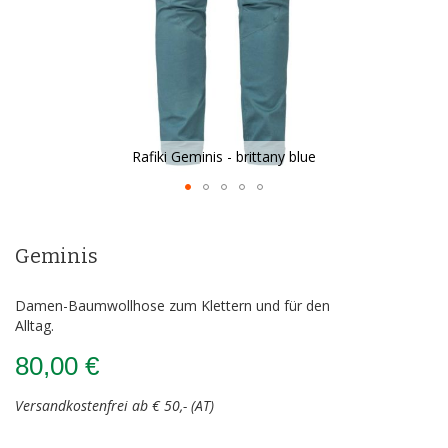
Rafiki Geminis - brittany blue
Zum
Anfang
der
Geminis
Bildergalerie
springen
Damen-Baumwollhose zum Klettern und für den
Alltag.
80,00 €
Versandkostenfrei ab € 50,- (AT)