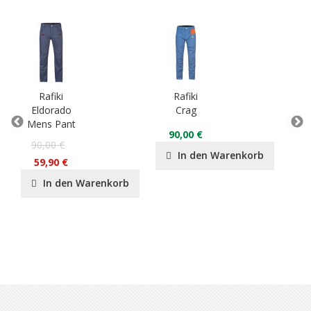
Rafiki
Rafiki
Eldorado
Crag
BF
Mens Pant
Bou
90,00 €
90,00 €
40
In den Warenkorb
59,90 €
2
In den Warenkorb