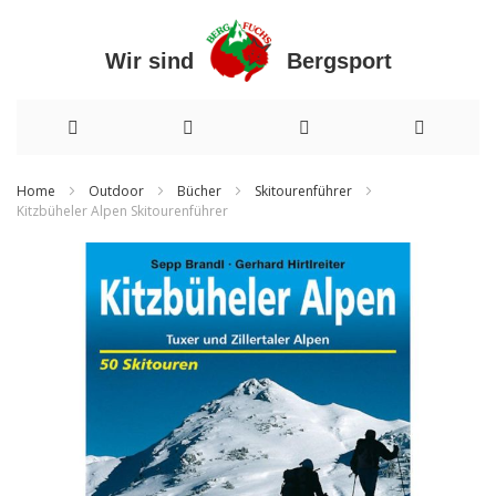
Wir sind Bergsport
Direkt
Home
Outdoor
Bücher
Skitourenführer
Kitzbüheler Alpen Skitourenführer
zum
Zum
Inhalt
Ende
der
Bildergalerie
springen