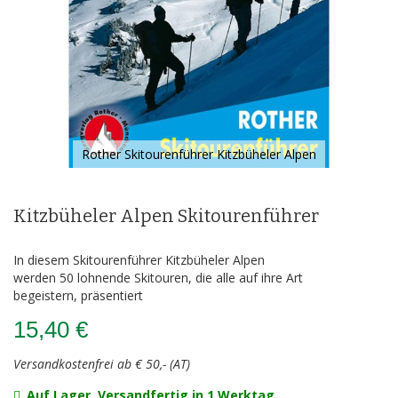
Rother Skitourenführer Kitzbüheler Alpen
Zum
Anfang
der
Kitzbüheler Alpen Skitourenführer
Bildergalerie
springen
In diesem Skitourenführer Kitzbüheler Alpen
werden 50 lohnende Skitouren, die alle auf ihre Art
begeistern, präsentiert
15,40 €
Versandkostenfrei ab € 50,- (AT)
Auf Lager, Versandfertig in 1 Werktag