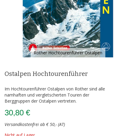
Rother Hochtourenführer Ostalpen
Zum
Anfang
der
Ostalpen Hochtourenführer
Bildergalerie
springen
Im Hochtourenführer Ostalpen von Rother sind alle
namhaften und vergletscherten Touren der
Berggruppen der Ostalpen vertreten.
30,80 €
Versandkostenfrei ab € 50,- (AT)
Nicht auf Lager