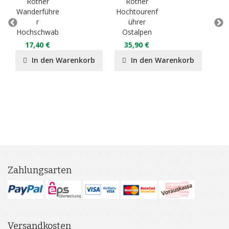
Rother
Rother
R
Wanderführe
Hochtourenf
r
ührer
Klet
Hochschwab
Ostalpen
Os
17,40 €
35,90 €
2
In den Warenkorb
In den Warenkorb
Zahlungsarten
Versandkosten