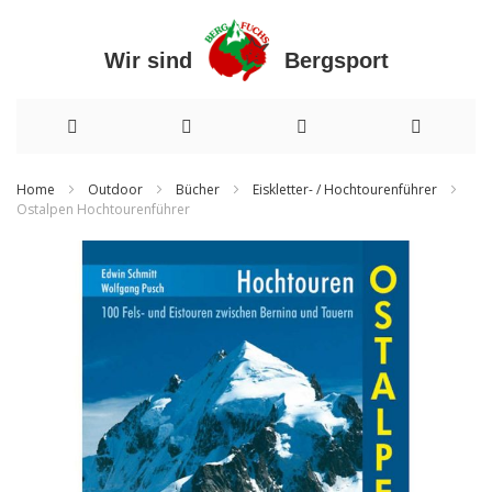
Wir sind Bergsport
Direkt
Home
Outdoor
Bücher
Eiskletter- / Hochtourenführer
Ostalpen Hochtourenführer
zum
Zum
Inhalt
Ende
der
Bildergalerie
springen