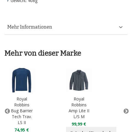
Gewicht: 408g
Mehr Informationen
Mehr von dieser Marke
Royal
Royal
Robbins
Robbins
R
Bug Barrier
Amp Lite II
Bug
Tech Trav.
L/S M
Vent
LS II
99,99 €
74,95 €