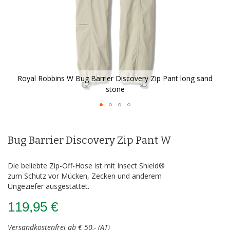
Royal Robbins W Bug Barrier Discovery Zip Pant long sand
stone
Zum
Anfang
der
Bug Barrier Discovery Zip Pant W
Bildergalerie
springen
Die beliebte Zip-Off-Hose ist mit Insect Shield®
zum Schutz vor Mücken, Zecken und anderem
Ungeziefer ausgestattet.
119,95 €
Versandkostenfrei ab € 50,- (AT)