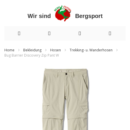
Wir sind Bergsport
Direkt
Home
Bekleidung
Hosen
Trekking- u. Wanderhosen
Bug Barrier Discovery Zip Pant W
zum
Zum
Inhalt
Ende
der
Bildergalerie
springen