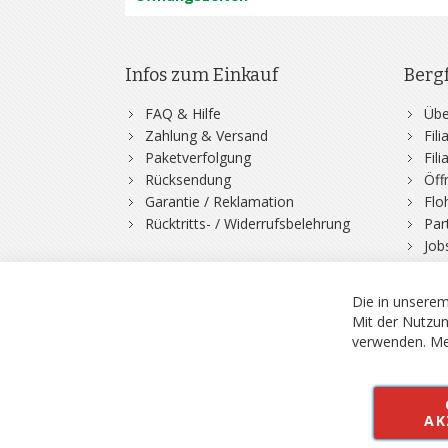
Infos zum Einkauf
Berg
FAQ & Hilfe
Übe
Zahlung & Versand
Fil
Paketverfolgung
Fil
Rücksendung
Öff
Garantie / Reklamation
Flo
Rücktritts- / Widerrufsbelehrung
Par
Job
Die in unserem
Mit der Nutzun
verwenden.
Me
© 2026 Bergfuchs, Be
Vertrag widerruf
AK
Alle Preise inkl.