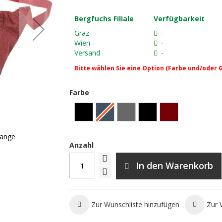
Bergfuchs Filiale
Verfügbarkeit
Graz
-
Wien
-
Versand
-
Bitte wählen Sie eine Option (Farbe und/oder 
Farbe
lange
Exped Travel Belt Pouch - nav
Anzahl
In den Warenkorb
Zur Wunschliste hinzufügen
Zur 