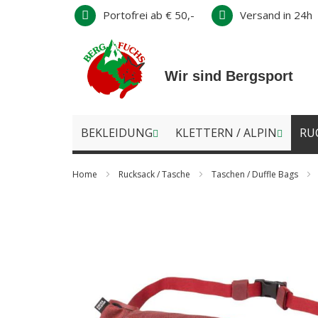
Direkt
Portofrei ab € 50,-
Versand in 24h
zum
Inhalt
Wir sind Bergsport
BEKLEIDUNG
KLETTERN / ALPIN
RU
Home
Rucksack / Tasche
Taschen / Duffle Bags
Zum
Ende
der
Bildergalerie
springen