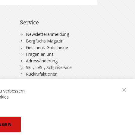
Service
Newsletteranmeldung
Bergfuchs Magazin
Geschenk-Gutscheine
Fragen an uns
Adressänderung
Ski-, LVS-, Schuhservice
Rückrufaktionen
DSV-Skiversicherung
u verbessern.
Schli
okies
rklärung
NGEN
eisänderungen vorbehalten.