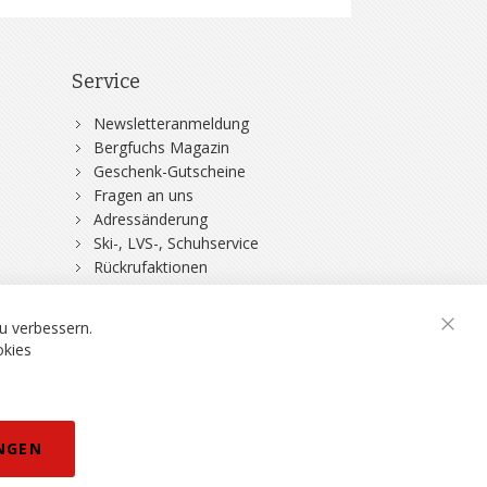
Service
Newsletteranmeldung
Bergfuchs Magazin
Geschenk-Gutscheine
Fragen an uns
Adressänderung
Ski-, LVS-, Schuhservice
Rückrufaktionen
DSV-Skiversicherung
u verbessern.
Schli
okies
rklärung
NGEN
eisänderungen vorbehalten.