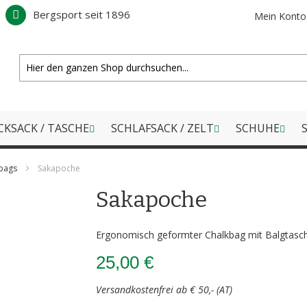
Bergsport seit 1896
Mein Konto
CKSACK / TASCHE
SCHLAFSACK / ZELT
SCHUHE
S
bags
Sakapoche
Sakapoche
Ergonomisch geformter Chalkbag mit Balgtasche
25,00 €
Versandkostenfrei ab € 50,- (AT)