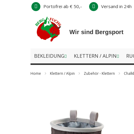
Direkt
Portofrei ab € 50,-
Versand in 24h
zum
Inhalt
Wir sind Bergsport
BEKLEIDUNG
KLETTERN / ALPIN
RU
Home
Klettern / Alpin
Zubehör - Klettern
Chalk
Zum
Ende
der
Bildergalerie
springen