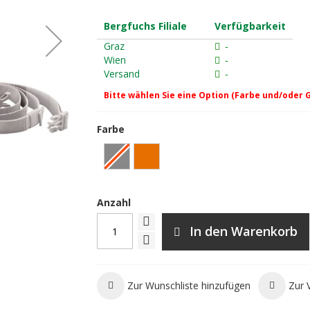
Bergfuchs Filiale
Verfügbarkeit
Graz
-
Wien
-
Versand
-
Bitte wählen Sie eine Option (Farbe und/oder 
Farbe
Petzl Sakapoche Chalkbag Ora
Anzahl
In den Warenkorb
Zur Wunschliste hinzufügen
Zur 