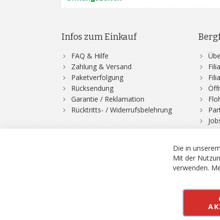
Infos zum Einkauf
Berg
FAQ & Hilfe
Übe
Zahlung & Versand
Fil
Paketverfolgung
Fil
Rücksendung
Öff
Garantie / Reklamation
Flo
Rücktritts- / Widerrufsbelehrung
Par
Job
Die in unserem
Mit der Nutzun
verwenden.
Me
© 2026 Bergfuchs, Be
Vertrag widerruf
AK
Alle Preise inkl.