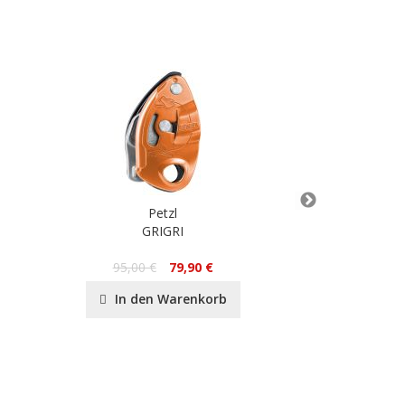
Petzl
GRIGRI
SMD S
17
95,00 €
79,90 €
In de
In den Warenkorb