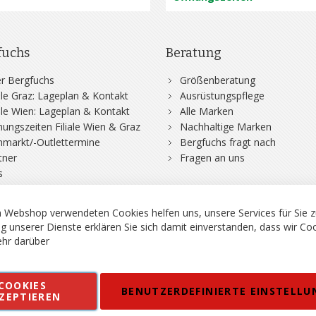
fuchs
Beratung
r Bergfuchs
Größenberatung
iale Graz: Lageplan & Kontakt
Ausrüstungspflege
iale Wien: Lageplan & Kontakt
Alle Marken
nungszeiten Filiale Wien & Graz
Nachhaltige Marken
hmarkt/-Outlettermine
Bergfuchs fragt nach
tner
Fragen an uns
s
 Webshop verwendeten Cookies helfen uns, unsere Services für Sie z
g unserer Dienste erklären Sie sich damit einverstanden, dass wir Co
hr darüber
rgsport S. Steiner GmbH - Shop für Bergsport, Klettern und Outdoor.
COOKIES
en
Kontakt
Impressum
AGB
Datenschutz
Barrierefreiheitse
BENUTZERDEFINIERTE EINSTELLU
ZEPTIEREN
 MWSt. in EUR, Angebot solange Vorrat reicht. Fehler, Irrtümer und Pr