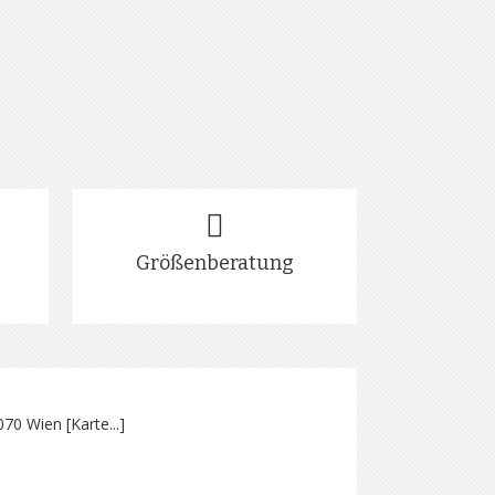
Größenberatung
070 Wien [
Karte...
]