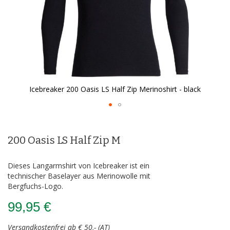
Icebreaker 200 Oasis LS Half Zip Merinoshirt - black
Zum
Anfang
der
200 Oasis LS Half Zip M
Bildergalerie
springen
Dieses Langarmshirt von Icebreaker ist ein
technischer Baselayer aus Merinowolle mit
Bergfuchs-Logo.
99,95 €
Versandkostenfrei ab € 50,- (AT)