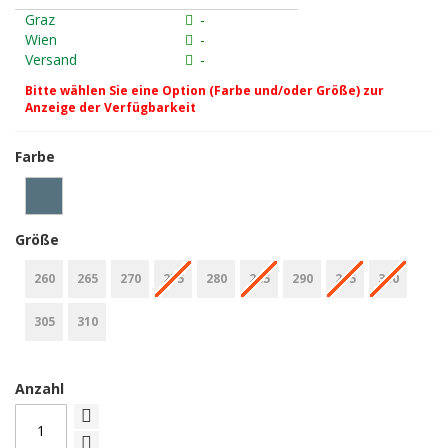
Graz
-
Wien
-
Versand
-
Bitte wählen Sie eine Option (Farbe und/oder Größe) zur
Anzeige der Verfügbarkeit
Farbe
Größe
260
265
270
275
280
285
290
295
300
305
310
Anzahl