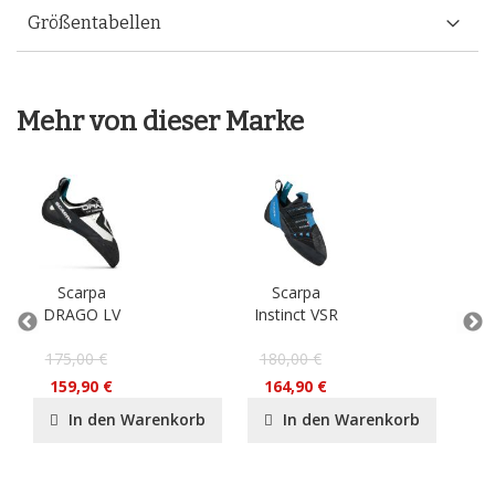
Größentabellen
Mehr von dieser Marke
Scarpa
Scarpa
S
DRAGO LV
Instinct VSR
D
175,00 €
180,00 €
17
159,90 €
164,90 €
15
In den Warenkorb
In den Warenkorb