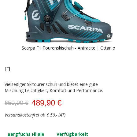
Scarpa F1 Tourenskischuh - Antracite | Ottanio
Zum
Anfang
der
F1
Bildergalerie
springen
Vielseitiger Skitourenschuh und bietet eine gute
Mischung Leichtigkeit, Komfort und Performance.
489,90 €
650,00 €
Versandkostenfrei ab € 50,- (AT)
Bergfuchs Filiale
Verfügbarkeit