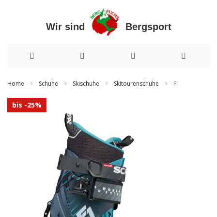
Wir sind Bergsport
Direkt
Home
Schuhe
Skischuhe
Skitourenschuhe
F1
zum
Zum
bis -25%
Inhalt
Ende
der
Bildergalerie
springen