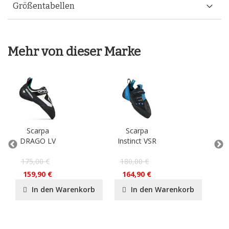
Größentabellen
Mehr von dieser Marke
Scarpa
Scarpa
S
DRAGO LV
Instinct VSR
D
175,00 €
180,00 €
17
159,90 €
164,90 €
15
In den Warenkorb
In den Warenkorb