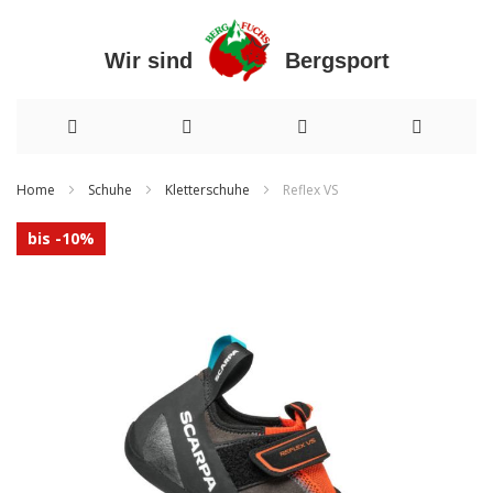
Wir sind Bergsport
Direkt
Home
Schuhe
Kletterschuhe
Reflex VS
zum
Zum
bis -10%
Inhalt
Ende
der
Bildergalerie
springen