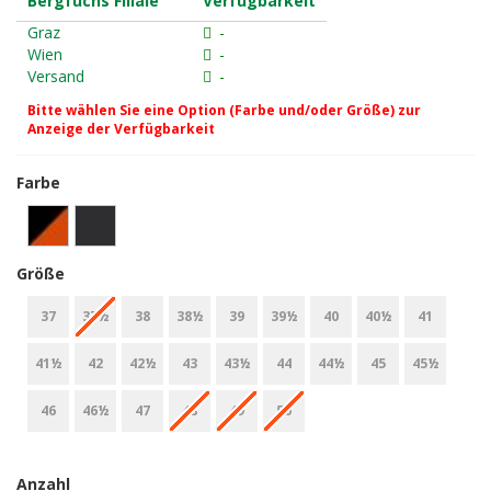
Bergfuchs Filiale
Verfügbarkeit
Graz
-
Wien
-
Versand
-
Bitte wählen Sie eine Option (Farbe und/oder Größe) zur
Anzeige der Verfügbarkeit
Farbe
Größe
37
37½
38
38½
39
39½
40
40½
41
41½
42
42½
43
43½
44
44½
45
45½
46
46½
47
48
49
50
Anzahl