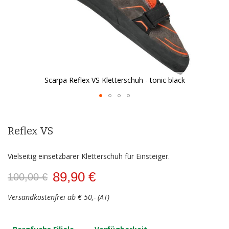
Scarpa Reflex VS Kletterschuh - tonic black
Zum
Anfang
der
Reflex VS
Bildergalerie
springen
Vielseitig einsetzbarer Kletterschuh für Einsteiger.
89,90 €
100,00 €
Versandkostenfrei ab € 50,- (AT)