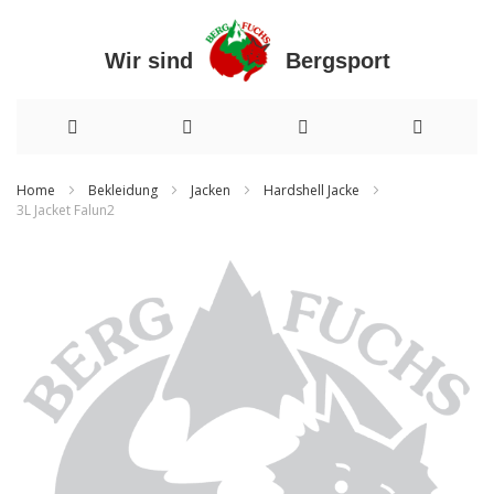
Wir sind Bergsport
Direkt
Home
Bekleidung
Jacken
Hardshell Jacke
3L Jacket Falun2
zum
Zum
Inhalt
Ende
der
Bildergalerie
springen