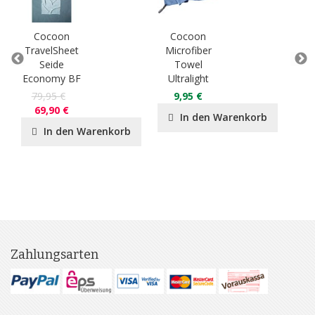
Cocoon
Cocoon
C
TravelSheet
Microfiber
Tra
Seide
Towel
Ä
Economy BF
Ultralight
Ba
79,95 €
9,95 €
3
69,90 €
In den Warenkorb
In den Warenkorb
Zahlungsarten