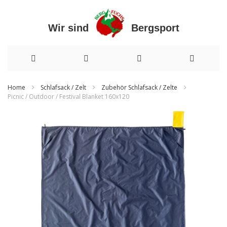
Wir sind Bergsport
Direkt
Home
Schlafsack / Zelt
Zubehör Schlafsack / Zelte
Picnic / Outdoor / Festival Blanket 160x120
zum
Zum
Inhalt
Ende
der
Bildergalerie
springen