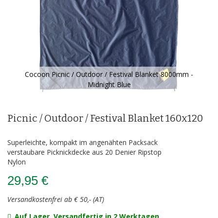
Cocoon Picnic / Outdoor / Festival Blanket 8000mm -
Midnight Blue
Zum
Anfang
der
Picnic / Outdoor / Festival Blanket 160x120
Bildergalerie
springen
Superleichte, kompakt im angenähten Packsack
verstaubare Picknickdecke aus 20 Denier Ripstop
Nylon
29,95 €
Versandkostenfrei ab € 50,- (AT)
Auf Lager, Versandfertig in 2 Werktagen