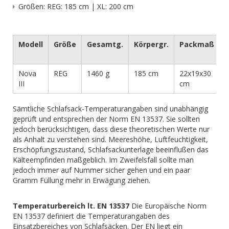
Größen: REG: 185 cm | XL: 200 cm
Modell
Größe
Gesamtg.
Körpergr.
Packmaß
Nova
REG
1460 g
185 cm
22x19x30
-
III
cm
Sämtliche Schlafsack-Temperaturangaben sind unabhängig
geprüft und entsprechen der Norm EN 13537. Sie sollten
jedoch berücksichtigen, dass diese theoretischen Werte nur
als Anhalt zu verstehen sind. Meereshöhe, Luftfeuchtigkeit,
Erschöpfungszustand, Schlafsackunterlage beeinflußen das
Kälteempfinden maßgeblich. Im Zweifelsfall sollte man
jedoch immer auf Nummer sicher gehen und ein paar
Gramm Füllung mehr in Erwägung ziehen.
Temperaturbereich lt. EN 13537
Die Europäische Norm
EN 13537 definiert die Temperaturangaben des
Einsatzbereiches von Schlafsäcken. Der EN liegt ein