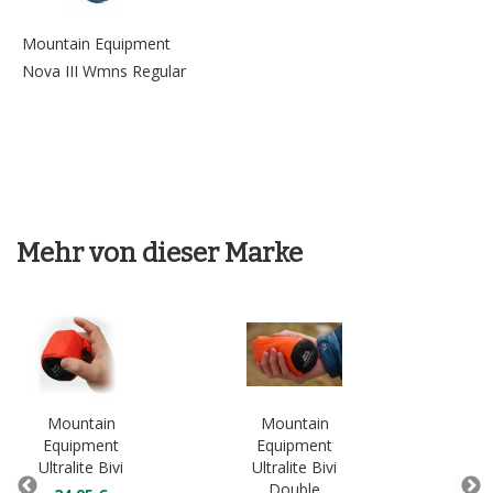
Mountain Equipment
Nova III Wmns Regular
Mehr von dieser Marke
Mountain
Mountain
Mo
Equipment
Equipment
Eq
Ultralite Bivi
Ultralite Bivi
Lig
Double
D