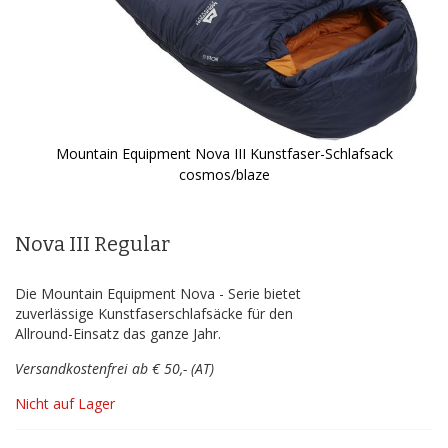
Mountain Equipment Nova III Kunstfaser-Schlafsack
cosmos/blaze
Zum
Anfang
der
Nova III Regular
Bildergalerie
springen
Die Mountain Equipment Nova - Serie bietet
zuverlässige Kunstfaserschlafsäcke für den
Allround-Einsatz das ganze Jahr.
Versandkostenfrei ab € 50,- (AT)
Nicht auf Lager