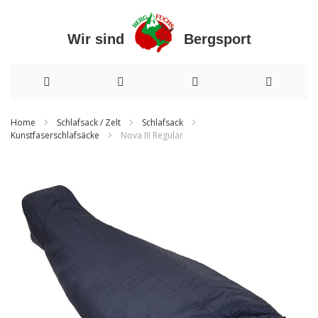
Wir sind Bergsport
Direkt
Home
Schlafsack / Zelt
Schlafsack
Kunstfaserschlafsäcke
Nova III Regular
zum
Inhalt
Zum
Ende
der
Bildergalerie
springen