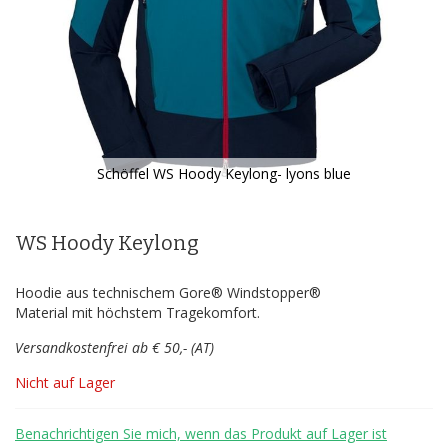
Schöffel WS Hoody Keylong- lyons blue
Zum
Anfang
der
WS Hoody Keylong
Bildergalerie
springen
Hoodie aus technischem Gore® Windstopper®
Material mit höchstem Tragekomfort.
Versandkostenfrei ab € 50,- (AT)
Nicht auf Lager
Benachrichtigen Sie mich, wenn das Produkt auf Lager ist