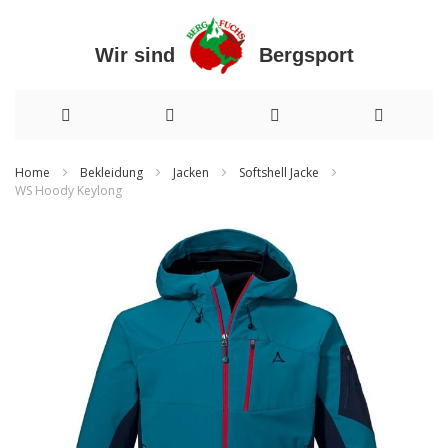
Wir sind Bergsport
Direkt
Home
Bekleidung
Jacken
Softshell Jacke
WS Hoody Keylong
zum
Zum
Inhalt
Ende
der
Bildergalerie
springen