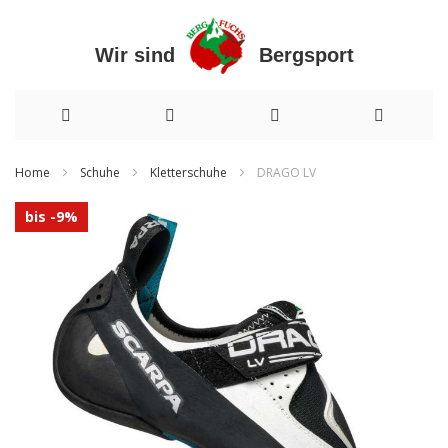
Wir sind Bergsport
Direkt
Home
Schuhe
Kletterschuhe
DRAGO LV
zum
Zum
bis -9%
Inhalt
Ende
der
Bildergalerie
springen