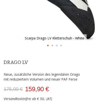
Scarpa Drago LV Kletterschuh - White
Zum
Anfang
der
DRAGO LV
Bildergalerie
springen
Neue, zusätzliche Version des legendären Drago
mit reduziertem Volumen und neuer PAF Ferse
159,90 €
175,00 €
Versandkostenfrei ab € 50,- (AT)