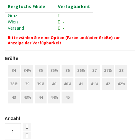
Bergfuchs Filiale
Verfügbarkeit
Graz
-
Wien
-
Versand
-
Bitte wählen Sie eine Option (Farbe und/oder Größe) zur
Anzeige der Verfügbarkeit
Größe
34
34½
35
35½
36
36½
37
37½
38
38½
39
39½
40
40½
41
41½
42
42½
43
43½
44
44½
45
Anzahl