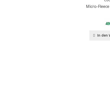
Micro-Fleec
49
In den