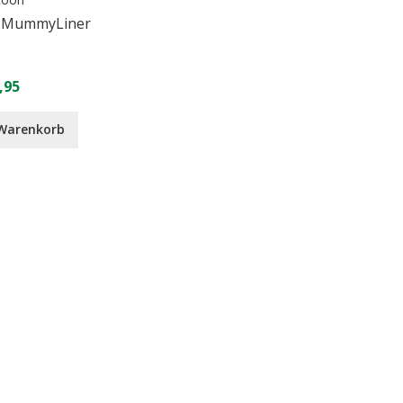
e MummyLiner
,95
 Warenkorb