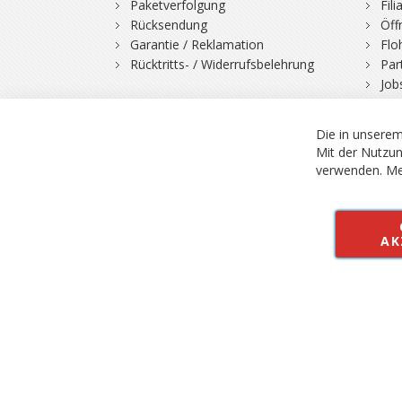
Paketverfolgung
Fil
Rücksendung
Öff
Garantie / Reklamation
Flo
Rücktritts- / Widerrufsbelehrung
Par
Job
Die in unserem
Mit der Nutzun
verwenden.
Me
© 2026 Bergfuchs, Be
Vertrag widerruf
AK
Alle Preise inkl.