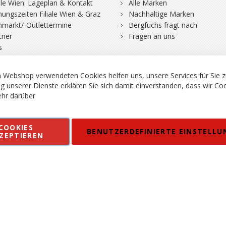
iale Wien: Lageplan & Kontakt
Alle Marken
nungszeiten Filiale Wien & Graz
Nachhaltige Marken
hmarkt/-Outlettermine
Bergfuchs fragt nach
tner
Fragen an uns
s
 Webshop verwendeten Cookies helfen uns, unsere Services für Sie z
g unserer Dienste erklären Sie sich damit einverstanden, dass wir Co
hr darüber
rgsport S. Steiner GmbH - Shop für Bergsport, Klettern und Outdoor.
COOKIES
en
Kontakt
Impressum
AGB
Datenschutz
Barrierefreiheitse
BENUTZERDEFINIERTE EINSTELLU
ZEPTIEREN
 MWSt. in EUR, Angebot solange Vorrat reicht. Fehler, Irrtümer und Pr