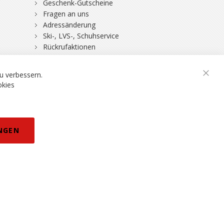
Geschenk-Gutscheine
Fragen an uns
Adressänderung
Ski-, LVS-, Schuhservice
Rückrufaktionen
DSV-Skiversicherung
u verbessern.
Schli
okies
rklärung
NGEN
eisänderungen vorbehalten.