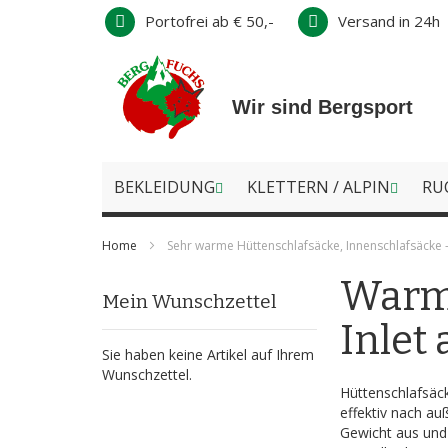
Direkt
Portofrei ab € 50,-
Versand in 24h
zum
Inhalt
Wir sind Bergsport
BEKLEIDUNG
KLETTERN / ALPIN
RU
Home
Sehr warme Hüttenschlafsäcke, Innenschlafsäcke 
Warme
Mein Wunschzettel
Inlet
Sie haben keine Artikel auf Ihrem
Wunschzettel.
Hüttenschlafsäck
effektiv nach au
Gewicht aus und 