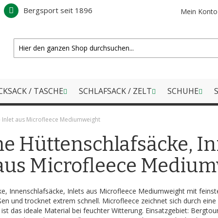
Bergsport seit 1896
Mein Konto
CKSACK / TASCHE
SCHLAFSACK / ZELT
SCHUHE
S
- Inlet aus Microfleece Mediumweight
 Hüttenschlafsäcke, In
 aus Microfleece Mediu
e, Innenschlafsäcke, Inlets aus Microfleece Mediumweight mit feinste
ßen und trocknet extrem schnell. Microfleece zeichnet sich durch eine
ist das ideale Material bei feuchter Witterung. Einsatzgebiet: Bergto