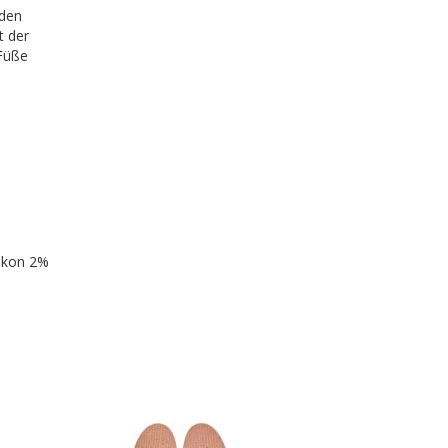
 den
t der
 Füße
likon 2%