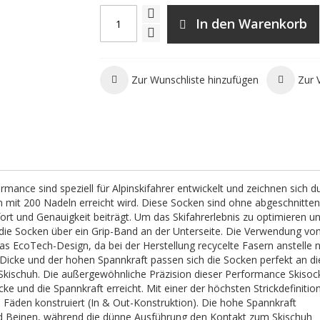
In den Warenkorb
Zur Wunschliste hinzufügen
Zur 
mance sind speziell für Alpinskifahrer entwickelt und zeichnen sich d
en mit 200 Nadeln erreicht wird. Diese Socken sind ohne abgeschnitte
t und Genauigkeit beiträgt. Um das Skifahrerlebnis zu optimieren u
die Socken über ein Grip-Band an der Unterseite. Die Verwendung von
s EcoTech-Design, da bei der Herstellung recycelte Fasern anstelle 
 Dicke und der hohen Spannkraft passen sich die Socken perfekt an d
Skischuh. Die außergewöhnliche Präzision dieser Performance Skisoc
cke und die Spannkraft erreicht. Mit einer der höchsten Strickdefinitio
 Fäden konstruiert (In & Out-Konstruktion). Die hohe Spannkraft
d Beinen, während die dünne Ausführung den Kontakt zum Skischuh