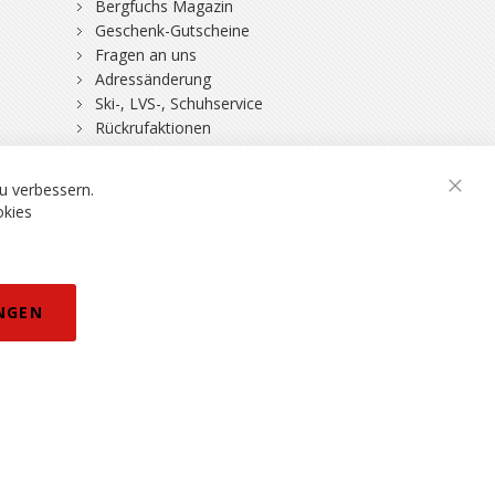
Bergfuchs Magazin
Geschenk-Gutscheine
Fragen an uns
Adressänderung
Ski-, LVS-, Schuhservice
Rückrufaktionen
DSV-Skiversicherung
rklärung
eisänderungen vorbehalten.
u verbessern.
Schli
okies