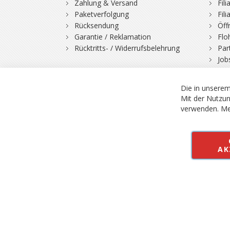
Zahlung & Versand
Fil
Paketverfolgung
Fil
Rücksendung
Öff
Garantie / Reklamation
Flo
Rücktritts- / Widerrufsbelehrung
Par
Job
© 2026 Bergfuchs, Be
Vertrag widerruf
Alle Preise inkl.
Die in unserem
Mit der Nutzun
verwenden.
Me