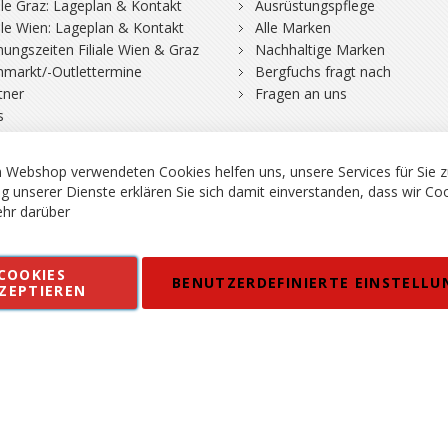
iale Graz: Lageplan & Kontakt
Ausrüstungspflege
iale Wien: Lageplan & Kontakt
Alle Marken
nungszeiten Filiale Wien & Graz
Nachhaltige Marken
hmarkt/-Outlettermine
Bergfuchs fragt nach
tner
Fragen an uns
s
rgsport S. Steiner GmbH - Shop für Bergsport, Klettern und Outdoor.
en
Kontakt
Impressum
AGB
Datenschutz
Barrierefreiheitse
 MWSt. in EUR, Angebot solange Vorrat reicht. Fehler, Irrtümer und Pr
 Webshop verwendeten Cookies helfen uns, unsere Services für Sie z
g unserer Dienste erklären Sie sich damit einverstanden, dass wir Co
hr darüber