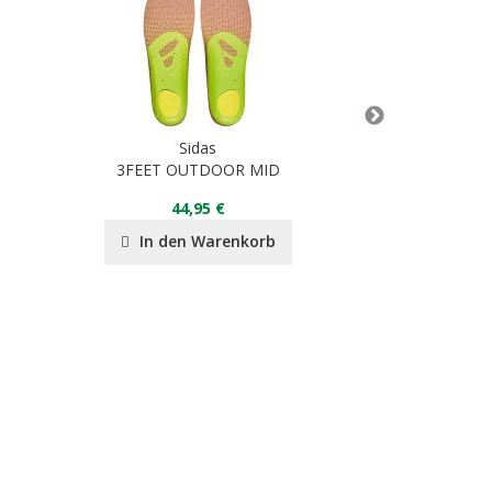
Sidas
S
3FEET OUTDOOR MID
Ski Com
44,95 €
24
In den Warenkorb
In de