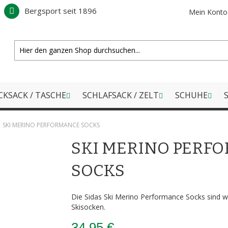
Bergsport seit 1896
Mein Konto
CKSACK / TASCHE
SCHLAFSACK / ZELT
SCHUHE
S
SKI MERINO PERFORMANCE SOCKS
SKI MERINO PERF
SOCKS
Die Sidas Ski Merino Performance Socks sind w
Skisocken.
34,95 €