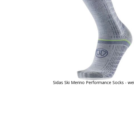
Sidas Ski Merino Performance Socks - we
Zum
Anfang
der
Bildergalerie
springen