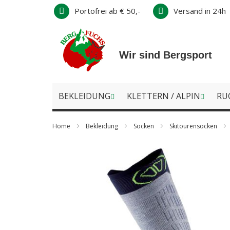
Direkt
Portofrei ab € 50,-
Versand in 24h
zum
Inhalt
Wir sind Bergsport
BEKLEIDUNG
KLETTERN / ALPIN
RU
Home
Bekleidung
Socken
Skitourensocken
Zum
Ende
der
Bildergalerie
springen