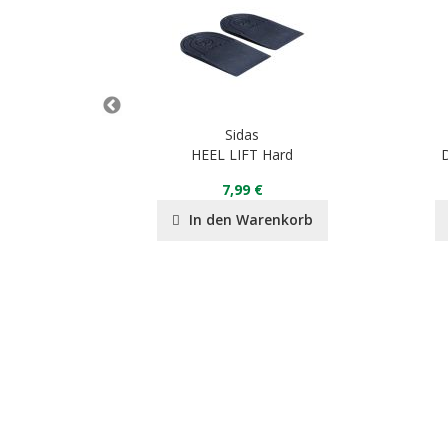
Sidas
r Mid
HEEL LIFT Hard
7,99 €
nkorb
In den Warenkorb