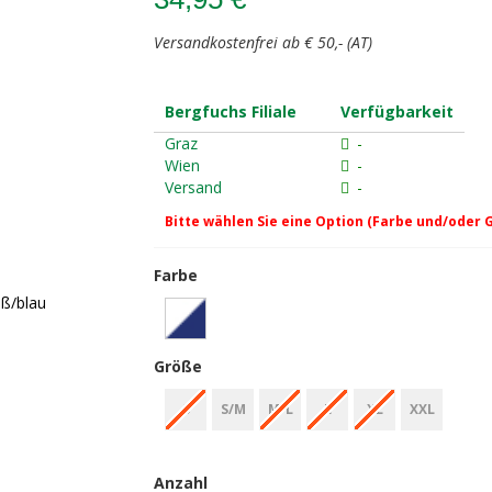
Versandkostenfrei ab € 50,- (AT)
Bergfuchs Filiale
Verfügbarkeit
Graz
-
Wien
-
Versand
-
Bitte wählen Sie eine Option (Farbe und/oder 
Farbe
iß/blau
Größe
S
S/M
M/L
L
XL
XXL
Anzahl