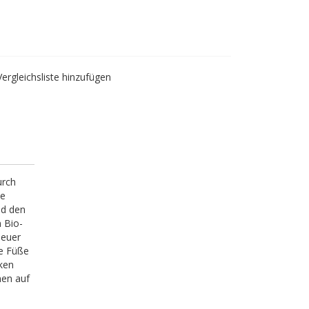
Vergleichsliste hinzufügen
urch
ne
nd den
 Bio-
neuer
ie Füße
ken
nen auf