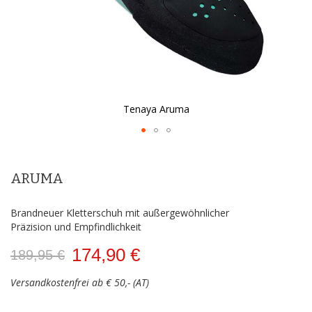
Tenaya Aruma
Zum
Anfang
der
ARUMA
Bildergalerie
springen
Brandneuer Kletterschuh mit außergewöhnlicher
Präzision und Empfindlichkeit
174,90 €
189,95 €
Versandkostenfrei ab € 50,- (AT)