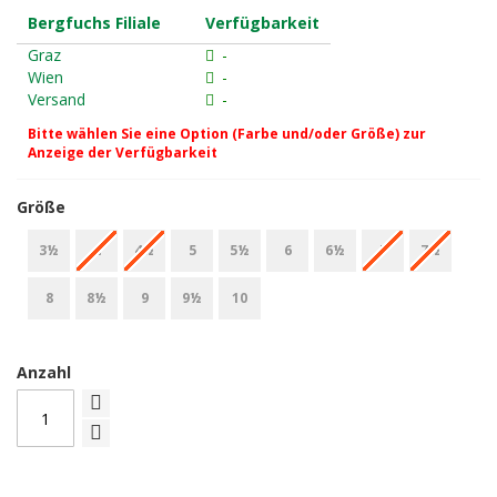
Bergfuchs Filiale
Verfügbarkeit
Graz
-
Wien
-
Versand
-
Bitte wählen Sie eine Option (Farbe und/oder Größe) zur
Anzeige der Verfügbarkeit
Größe
3½
4
4½
5
5½
6
6½
7
7½
8
8½
9
9½
10
Anzahl