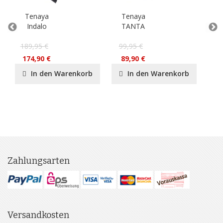
Tenaya
Tenaya
T
Indalo
TANTA
189,95 €
99,95 €
14
174,90 €
89,90 €
10
In den Warenkorb
In den Warenkorb
Zahlungsarten
Versandkosten