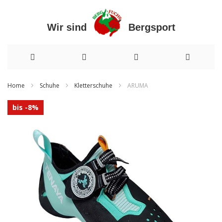
Wir sind Bergsport
Direkt
Home
Schuhe
Kletterschuhe
ARUMA
zum
Zum
bis -8%
Inhalt
Ende
der
Bildergalerie
springen