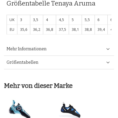
Größentabelle Tenaya Aruma
UK
3
3,5
4
4,5
5
5,5
6
6,5
EU
35,6
36,2
36,8
37,5
38,1
38,8
39,4
40
Mehr Informationen
Größentabellen
Mehr von dieser Marke