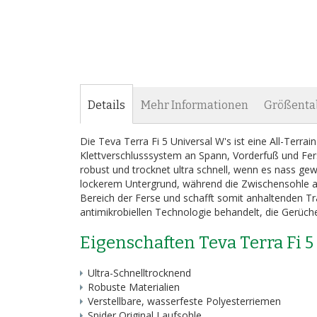
Bildergalerie
springen
Details
Mehr Informationen
Größenta
Die Teva Terra Fi 5 Universal W's ist eine All-Ter
Klettverschlusssystem an Spann, Vorderfuß und Fer
robust und trocknet ultra schnell, wenn es nass ge
lockerem Untergrund, während die Zwischensohle au
Bereich der Ferse und schafft somit anhaltenden Tra
antimikrobiellen Technologie behandelt, die Gerüche 
Eigenschaften Teva Terra Fi 5
Ultra-Schnelltrocknend
Robuste Materialien
Verstellbare, wasserfeste Polyesterriemen
Spider Original Laufsohle