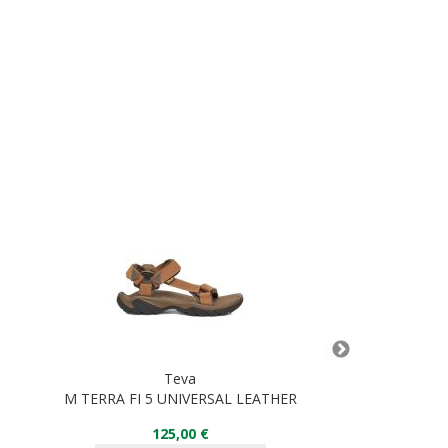
Teva
M TERRA FI 5 UNIVERSAL LEATHER
Terra Fi L
125,00 €
10