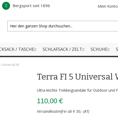
Bergsport seit 1896
Mein Konto
CKSACK / TASCHE
SCHLAFSACK / ZELT
SCHUHE
S
5 Universal W
Terra FI 5 Universal
Ultra-leichte Trekkingsandale für Outdoor und F
110,00 €
Versandkostenfrei ab € 50,- (AT)