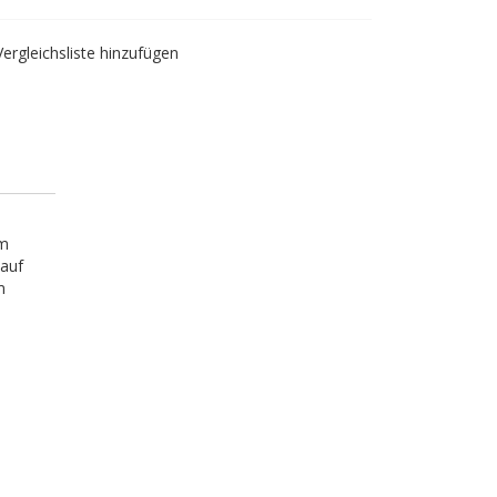
Vergleichsliste hinzufügen
em
 auf
m