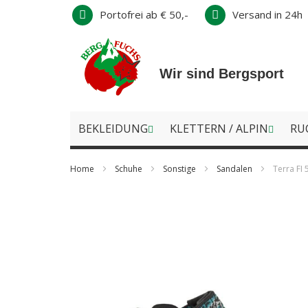
Direkt
Portofrei ab € 50,-
Versand in 24h
zum
Inhalt
Wir sind Bergsport
BEKLEIDUNG
KLETTERN / ALPIN
RU
Home
Schuhe
Sonstige
Sandalen
Terra FI 
Zum
Ende
der
Bildergalerie
springen