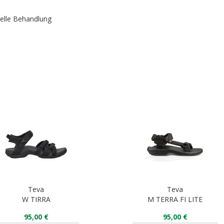
ielle Behandlung
Teva
Teva
W TIRRA
M TERRA FI LITE
95,00 €
95,00 €