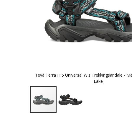
Teva Terra Fi 5 Universal W's Trekkingsandale - M
Lake
Zum
Anfang
der