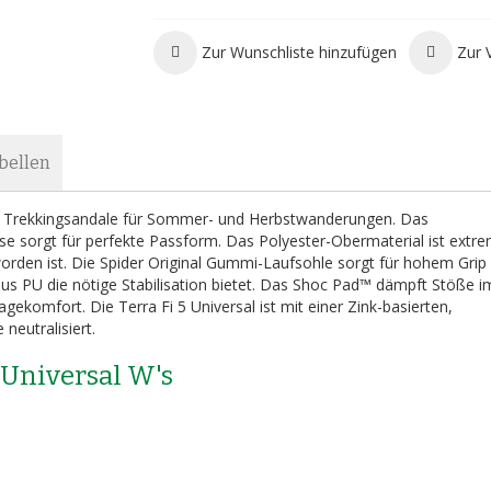
Zur Wunschliste hinzufügen
Zur 
bellen
rain Trekkingsandale für Sommer- und Herbstwanderungen. Das
se sorgt für perfekte Passform. Das Polyester-Obermaterial ist extr
worden ist. Die Spider Original Gummi-Laufsohle sorgt für hohem Grip
s PU die nötige Stabilisation bietet. Das Shoc Pad™ dämpft Stöße i
gekomfort. Die Terra Fi 5 Universal ist mit einer Zink-basierten,
neutralisiert.
 Universal W's