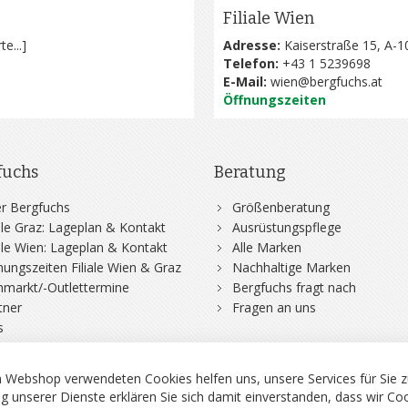
Filiale Wien
te...
]
Adresse:
Kaiserstraße 15, A-1
Telefon:
+43 1 5239698
E-Mail:
wien@bergfuchs.at
Öffnungszeiten
fuchs
Beratung
r Bergfuchs
Größenberatung
iale Graz: Lageplan & Kontakt
Ausrüstungspflege
iale Wien: Lageplan & Kontakt
Alle Marken
nungszeiten Filiale Wien & Graz
Nachhaltige Marken
hmarkt/-Outlettermine
Bergfuchs fragt nach
tner
Fragen an uns
s
 Webshop verwendeten Cookies helfen uns, unsere Services für Sie z
g unserer Dienste erklären Sie sich damit einverstanden, dass wir Co