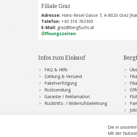
Filiale Graz
Adresse:
Hans-Resel-Gasse 7, A-8020 Graz [
Kar
Telefon:
+43 316 763300
E-Mail:
graz@bergfuchs.at
Öffnungszeiten
Infos zum Einkauf
Berg
FAQ & Hilfe
Übe
Zahlung & Versand
Fil
Paketverfolgung
Fil
Rücksendung
Öff
Garantie / Reklamation
Flo
Rücktritts- / Widerrufsbelehrung
Par
Job
Die in unserem
Mit der Nutzun