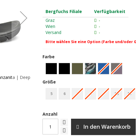
Bergfuchs Filiale
Verfügbarkeit
Graz
-
Wien
-
Versand
-
Bitte wählen Sie eine Option (Farbe und/oder 
Farbe
anzanita | Deep
Größe
Teva Terra Fi 5 Universal W's Trekkingsandale
5
6
7
8
9
10
11
Anzahl
In den Warenkorb