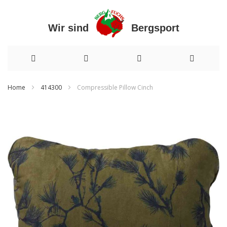
Wir sind Bergsport
Direkt
Home
414300
Compressible Pillow Cinch
zum
Zum
Inhalt
Ende
der
Bildergalerie
springen