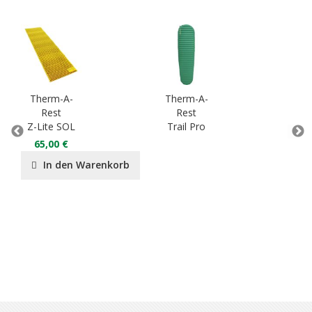
Therm-A-
Therm-A-
Th
Rest
Rest
Z-Lite SOL
Trail Pro
Tr
65,00 €
In den Warenkorb