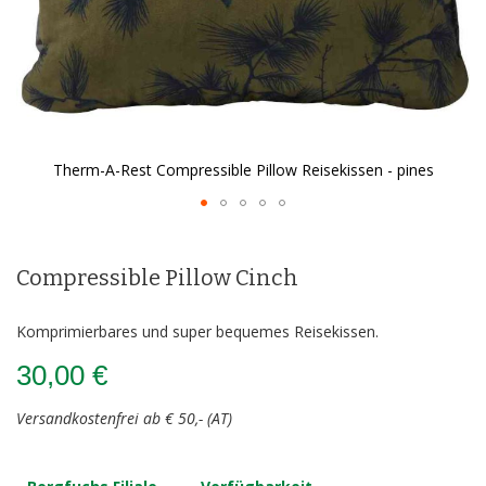
Therm-A-Rest Compressible Pillow Reisekissen - pines
Zum
Anfang
der
Compressible Pillow Cinch
Bildergalerie
springen
Komprimierbares und super bequemes Reisekissen.
30,00 €
Versandkostenfrei ab € 50,- (AT)