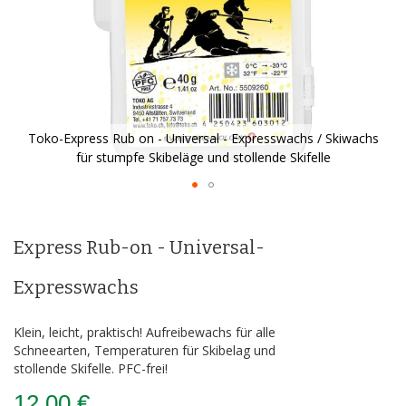
Toko-Express Rub on - Universal - Expresswachs / Skiwachs
für stumpfe Skibeläge und stollende Skifelle
Zum
Anfang
der
Express Rub-on - Universal-
Bildergalerie
springen
Expresswachs
Klein, leicht, praktisch! Aufreibewachs für alle
Schneearten, Temperaturen für Skibelag und
stollende Skifelle. PFC-frei!
12,00 €