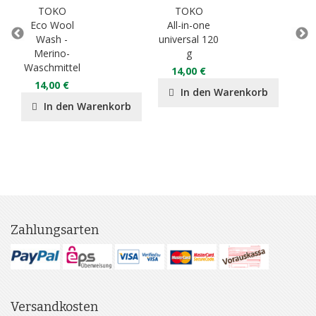
TOKO
TOKO
Eco Wool
All-in-one
Eco
Wash -
universal 120
Merino-
g
2
Waschmittel
14,00 €
14,00 €
In den Warenkorb
In den Warenkorb
Zahlungsarten
Versandkosten