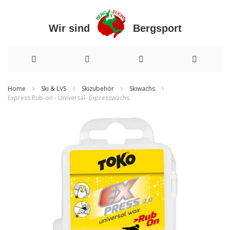
Wir sind Bergsport
Direkt
Home
Ski & LVS
Skizubehör
Skiwachs
Express Rub-on - Universal- Expresswachs
zum
Zum
Inhalt
Ende
der
Bildergalerie
springen