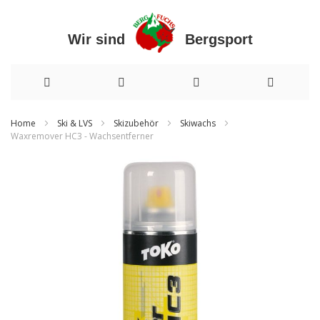
Wir sind Bergsport
Direkt
Home
Ski & LVS
Skizubehör
Skiwachs
Waxremover HC3 - Wachsentferner
zum
Zum
Inhalt
Ende
der
Bildergalerie
springen