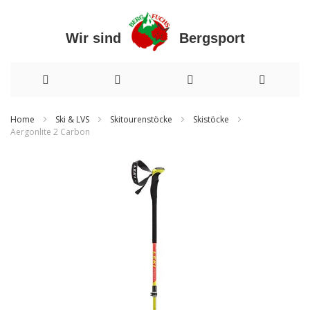
Wir sind Bergsport
Direkt
Home
Ski & LVS
Skitourenstöcke
Skistöcke
Aergonlite 2 Carbon
zum
Zum
Inhalt
Ende
der
Bildergalerie
springen