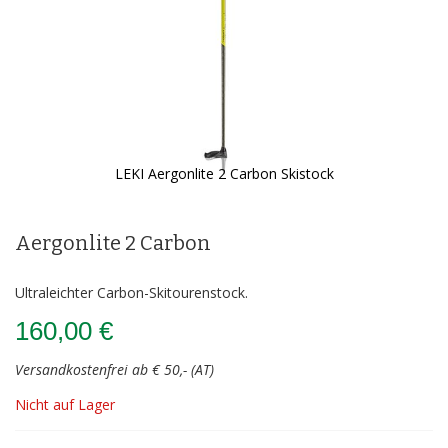
LEKI Aergonlite 2 Carbon Skistock
Zum
Anfang
der
Aergonlite 2 Carbon
Bildergalerie
springen
Ultraleichter Carbon-Skitourenstock.
160,00 €
Versandkostenfrei ab € 50,- (AT)
Nicht auf Lager