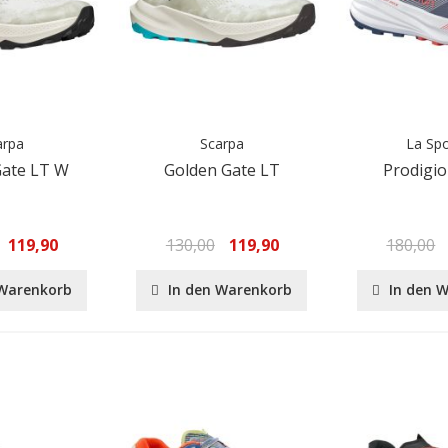
arpa
Scarpa
La Spo
Gate LT W
Golden Gate LT
Prodigi
119,90
130,00
119,90
180,00
 Warenkorb
In den Warenkorb
In den 