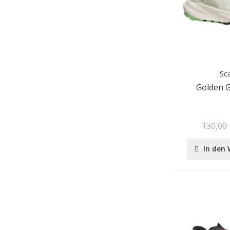
Sc
Golden 
130,00
In den