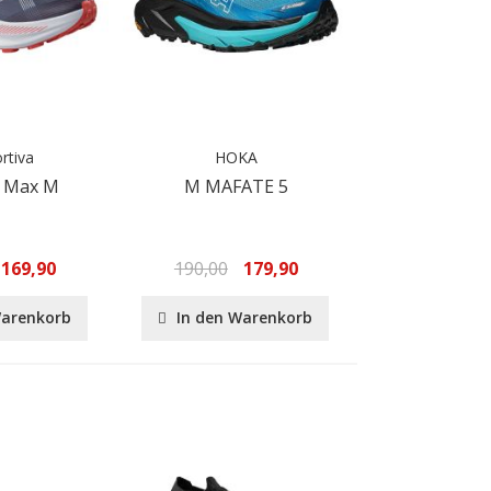
rtiva
HOKA
o Max M
M MAFATE 5
169,90
190,00
179,90
Warenkorb
In den Warenkorb