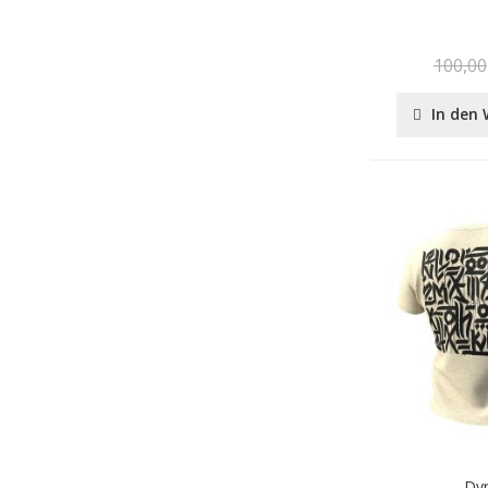
100,00
In den
Dyn