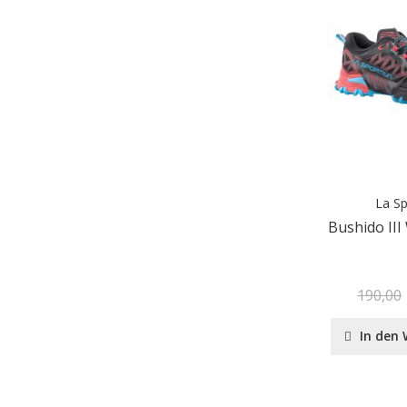
La Sp
Bushido II
190,00
In den