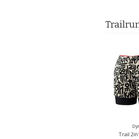
Trailru
Dyn
Trail 2i