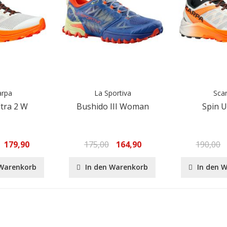
arpa
La Sportiva
Sca
ltra 2 W
Bushido III Woman
Spin U
179,90
175,00
164,90
190,00
 Warenkorb
In den Warenkorb
In den 