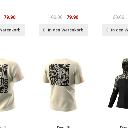
79,90
100,00
79,90
60,00
 Warenkorb
In den Warenkorb
In den 
afit
Dynafit
Dyna