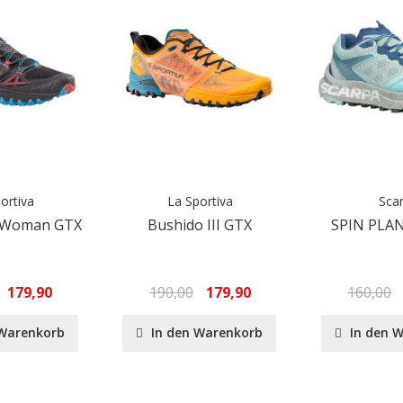
ortiva
La Sportiva
Sca
I Woman GTX
Bushido III GTX
SPIN PLA
179,90
190,00
179,90
160,00
 Warenkorb
In den Warenkorb
In den 