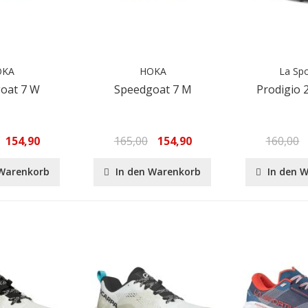
OKA
HOKA
La Spo
oat 7 W
Speedgoat 7 M
Prodigio
154,90
165,00
154,90
160,00
 Warenkorb
In den Warenkorb
In den 