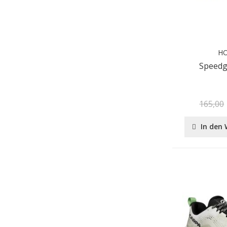
H
Speedg
165,00
In den