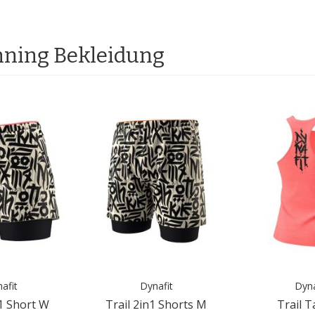
nning Bekleidung
afit
Dynafit
Dyna
n1 Short W
Trail 2in1 Shorts M
Trail 