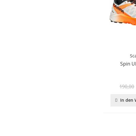
Sc
Spin U
190,00
In den