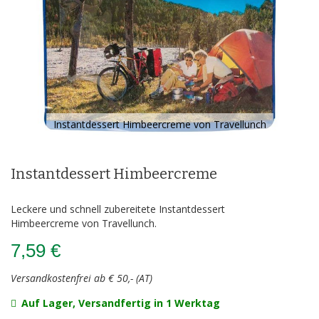
Instantdessert Himbeercreme von Travellunch
Zum
Anfang
der
Instantdessert Himbeercreme
Bildergalerie
springen
Leckere und schnell zubereitete Instantdessert
Himbeercreme von Travellunch.
7,59 €
Versandkostenfrei ab € 50,- (AT)
Auf Lager, Versandfertig in 1 Werktag