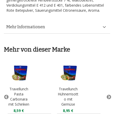
gefriergetrocknete Himbeerstücke 7 %, Maltodextrin,
Verdickungsmittel E 412 und E 401, färbendes Lebensmittel
Rote Betepulver, Säuerungsmittel Citronensäure, Aroma.
Mehr Informationen
Mehr von dieser Marke
Travellunch
Travellunch
Tra
Pasta
Hühnerrisott
Carbonara
o mit
Bo
mit Schinken
Gemüse
Rin
8,59 €
8,95 €