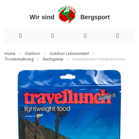
Wir sind Bergsport
Direkt
Home
Outdoor
Outdoor Lebensmittel
Trockennahrung
Nachspeise
Instantdessert Himbeercreme
zum
Inhalt
Zum
Ende
der
Bildergalerie
springen