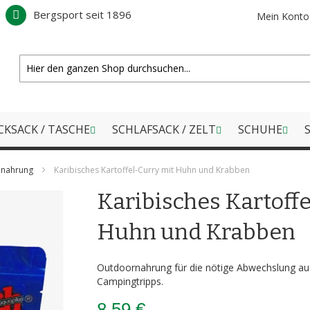
Bergsport seit 1896
Mein Konto
CKSACK / TASCHE
SCHLAFSACK / ZELT
SCHUHE
S
nnahrung
Karibisches Kartoffel-Curry mit Huhn und Krabben
Karibisches Kartoff
Huhn und Krabben
Outdoornahrung für die nötige Abwechslung au
Campingtripps.
8,59 €