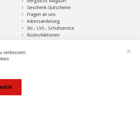
Bergfuchs Magazin
Geschenk-Gutscheine
Fragen an uns
Adressänderung
Ski-, LVS-, Schuhservice
Rückrufaktionen
DSV-Skiversicherung
u verbessern.
Schli
okies
rklärung
NGEN
eisänderungen vorbehalten.