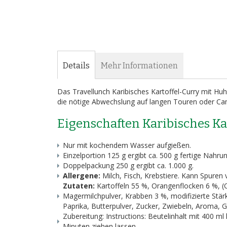
Details
Mehr Informationen
Das Travellunch Karibisches Kartoffel-Curry mit Huh
die nötige Abwechslung auf langen Touren oder Ca
Eigenschaften Karibisches K
Nur mit kochendem Wasser aufgießen.
Einzelportion 125 g ergibt ca. 500 g fertige Nahrun
Doppelpackung 250 g ergibt ca. 1.000 g.
Allergene:
Milch, Fisch, Krebstiere. Kann Spuren 
Zutaten:
Kartoffeln 55 %, Orangenflocken 6 %, (
Magermilchpulver, Krabben 3 %, modifizierte Stärk
Paprika, Butterpulver, Zucker, Zwiebeln, Aroma, 
Zubereitung: Instructions: Beutelinhalt mit 400 m
Minuten ziehen lassen.