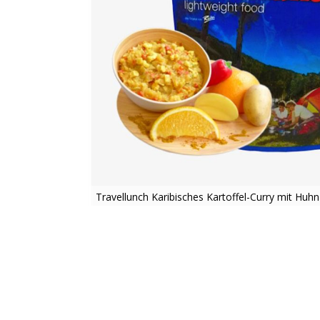
Travellunch Karibisches Kartoffel-Curry mit Huh
Zum
Anfang
der
Bildergalerie
springen