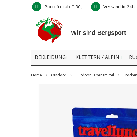
Direkt
Portofrei ab € 50,-
Versand in 24h
zum
Inhalt
Wir sind Bergsport
BEKLEIDUNG
KLETTERN / ALPIN
RU
Home
Outdoor
Outdoor Lebensmittel
Trocke
Zum
Ende
der
Bildergalerie
springen