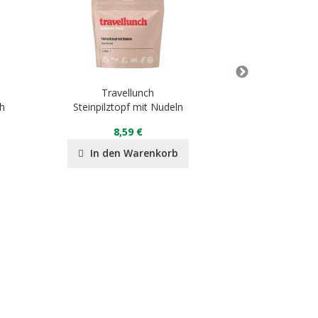
Travellunch
Tra
h
Steinpilztopf mit Nudeln
Jägertopf mit R
8,59 €
8
In den Warenkorb
In de