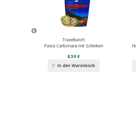
h
Travellunch
oornahrung
Pasta Carbonara mit Schinken
H
8,59 €
nkorb
In den Warenkorb