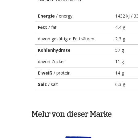
Energie
/ energy
1432 kJ / 3
Fett
/ fat
4,4 g
davon gesättigte Fettsäuren
2,3 g
Kohlenhydrate
57 g
davon Zucker
11 g
Eiweiß
/ protein
14 g
Salz
/ salt
6,3 g
Mehr von dieser Marke