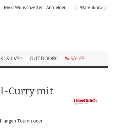
Mein Wunschzettel
Anmelden
Warenkorb
KI & LVS
OUTDOOR
% SALES
el-Curry mit
f langen Touren oder