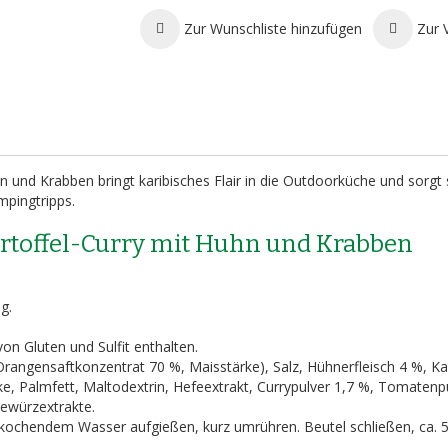
Zur Wunschliste hinzufügen
Zur 
n und Krabben bringt karibisches Flair in die Outdoorküche und sorgt 
mpingtripps.
artoffel-Curry mit Huhn und Krabben
g.
von Gluten und Sulfit enthalten.
Orangensaftkonzentrat 70 %, Maisstärke), Salz, Hühnerfleisch 4 %, Ka
e, Palmfett, Maltodextrin, Hefeextrakt, Currypulver 1,7 %, Tomatenp
Gewürzextrakte.
l kochendem Wasser aufgießen, kurz umrühren. Beutel schließen, ca. 