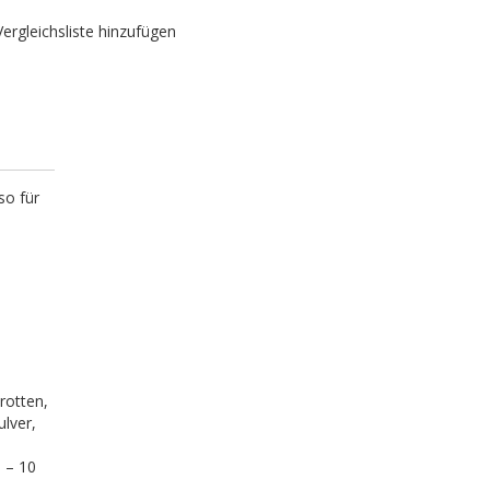
Vergleichsliste hinzufügen
so für
rotten,
ulver,
5 – 10