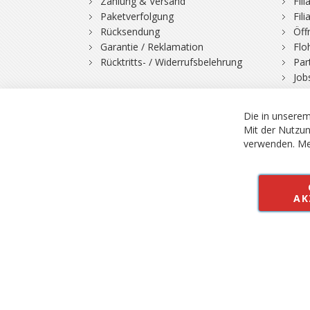
Zahlung & Versand
Fil
Paketverfolgung
Fil
Rücksendung
Öff
Garantie / Reklamation
Flo
Rücktritts- / Widerrufsbelehrung
Par
Job
Die in unserem
Mit der Nutzun
verwenden.
Me
© 2026 Bergfuchs, Be
Vertrag widerruf
AK
Alle Preise inkl.